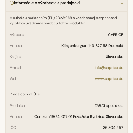
Informácie o výrobcovi a predajcovi
V súlade s nariadením (EÚ) 2023/988 o všeobecnej bezpečnosti
výrobkov uvádzame výrobcu tohto produktu:
Výrobca
CAPRICE
Adresa
Klingenbergstr. 1-3, 327 58 Detmold
Krajina
Slovensko
E-mail
info@caprice.de
Web
www.caprice.de
Predajcom v EÚ je:
Predajca
TABAT spol. s r.o.
Adresa
Centrum 19/24, 017 01 Považská Bystrica, Slovensko
IČO
36 304 557