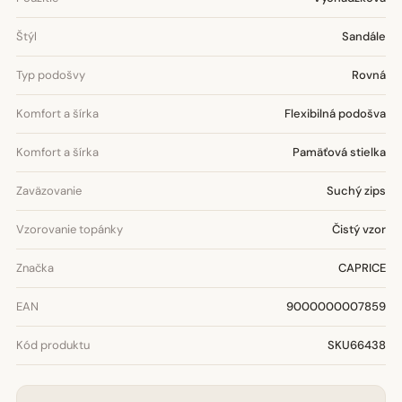
Štýl
Sandále
Typ podošvy
Rovná
Komfort a šírka
Flexibilná podošva
Komfort a šírka
Pamäťová stielka
Zaväzovanie
Suchý zips
Vzorovanie topánky
Čistý vzor
Značka
CAPRICE
EAN
9000000007859
Kód produktu
SKU66438