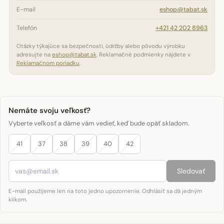
E-mail
eshop@tabat.sk
Telefón
+421 42 202 8963
Otázky týkajúce sa bezpečnosti, údržby alebo pôvodu výrobku
adresujte na
eshop@tabat.sk
. Reklamačné podmienky nájdete v
Reklamačnom poriadku
.
Nemáte svoju veľkosť?
Vyberte veľkosť a dáme vám vedieť, keď bude opäť skladom.
41
37
38
39
40
42
Sledovať
E-mail použijeme len na toto jedno upozornenie. Odhlásiť sa dá jedným
klikom.