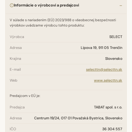
Informácie o výrobcovi a predajcovi
V súlade s nariadením (EÚ) 2023/988 o všeobecnej bezpečnosti
výrobkov uvádzame výrobcu tohto produktu:
Výrobca
SELECT
Adresa
Lipova 19, 911 05 Trenčín
Krajina
Slovensko
E-mail
selecttn@selecttn.sk
Web
www.selecttn.sk
Predajcom v EÚ je:
Predajca
TABAT spol. s r.o.
Adresa
Centrum 19/24, 017 01 Považská Bystrica, Slovensko
IČO
36 304 557