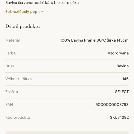
Bavlna červenomodré káro biele srdiečka
Zobraziť celý popis
Detail produktu
Materiál
100% Bavlna Pranie 30°C Šírka 145cm
Farba
Vzororvaná
Druh
Bavlna
Veľkosť - šírka
145
Značka
SELECT
EAN
9000000008783
Kód produktu
SKU74382