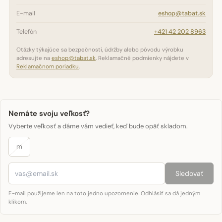
E-mail
eshop@tabat.sk
Telefón
+421 42 202 8963
Otázky týkajúce sa bezpečnosti, údržby alebo pôvodu výrobku
adresujte na
eshop@tabat.sk
. Reklamačné podmienky nájdete v
Reklamačnom poriadku
.
Nemáte svoju veľkosť?
Vyberte veľkosť a dáme vám vedieť, keď bude opäť skladom.
m
Sledovať
E-mail použijeme len na toto jedno upozornenie. Odhlásiť sa dá jedným
klikom.