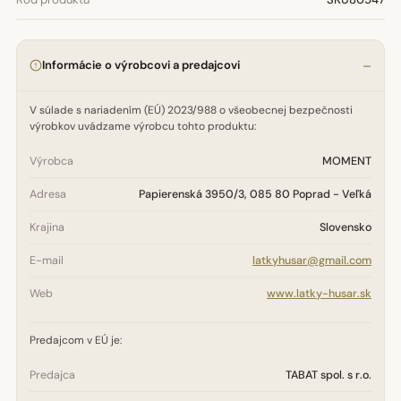
Informácie o výrobcovi a predajcovi
V súlade s nariadením (EÚ) 2023/988 o všeobecnej bezpečnosti
výrobkov uvádzame výrobcu tohto produktu:
Výrobca
MOMENT
Adresa
Papierenská 3950/3, 085 80 Poprad - Veľká
Krajina
Slovensko
E-mail
latkyhusar@gmail.com
Web
www.latky-husar.sk
Predajcom v EÚ je:
Predajca
TABAT spol. s r.o.