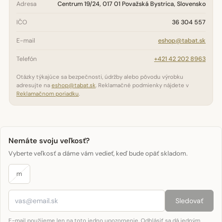
Adresa
Centrum 19/24, 017 01 Považská Bystrica, Slovensko
IČO
36 304 557
E-mail
eshop@tabat.sk
Telefón
+421 42 202 8963
Otázky týkajúce sa bezpečnosti, údržby alebo pôvodu výrobku
adresujte na
eshop@tabat.sk
. Reklamačné podmienky nájdete v
Reklamačnom poriadku
.
Nemáte svoju veľkosť?
Vyberte veľkosť a dáme vám vedieť, keď bude opäť skladom.
m
Sledovať
E-mail použijeme len na toto jedno upozornenie. Odhlásiť sa dá jedným