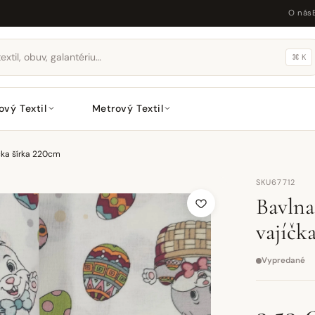
O nás
⌘ K
ový Textil
Metrový Textil
íčka šírka 220cm
SKU67712
Bavlna
vajíčk
Vypredané