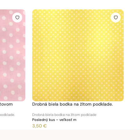
užovom
Drobná biela bodka na žltom podklade.
podklade.
Drobná biela bodka na žltom podklade
Posledný kus – veľkosť m
3,50 €