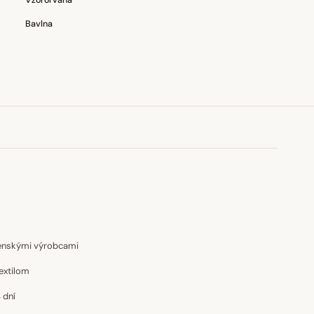
Vzororvaná
Bavlna
venskými výrobcami
extilom
 dní