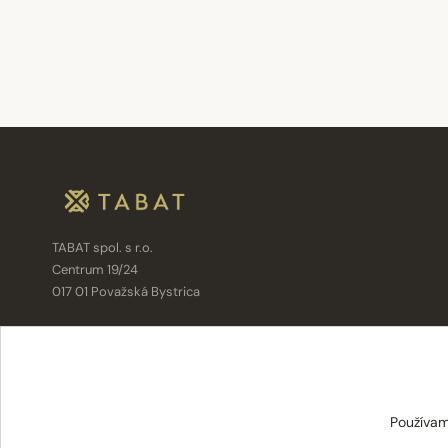
TABAT spol. s r.o.
Centrum 19/24
017 01 Považská Bystrica
info@tabat.sk
·
eshop@tabat.sk
+421 42 202 8963
·
+421 42 432 6230
Používam