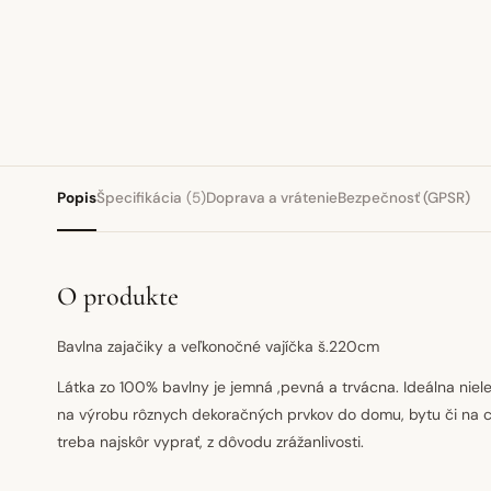
Popis
Špecifikácia
(5)
Doprava a vrátenie
Bezpečnosť (GPSR)
O produkte
Bavlna zajačiky a veľkonočné vajíčka š.220cm
Látka zo 100% bavlny je jemná ,pevná a trvácna. Ideálna niele
na výrobu rôznych dekoračných prvkov do domu, bytu či na 
treba najskôr vyprať, z dôvodu zrážanlivosti.