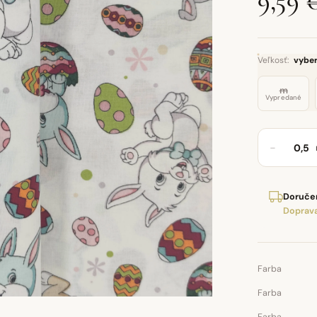
9,59 
Veľkosť:
vyber
m
Vypredané
−
Doručen
Doprava
Farba
Farba