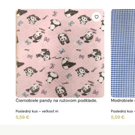
Čiernobiele pandy na ružovom podklade.
Modrobiele 
Posledný kus – veľkosť m
Posledný kus 
5,59 €
5,59 €