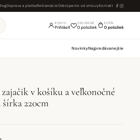
Blog
Doprava a platba
Reklamácie
Odstúpenie od zmluvy
Kontakt
KONTO
OBĽÚBENÉ
KOŠÍK
Prihlásiť
0 položiek
0 položiek
Novinky
Najpredávanejšie
 zajačik v košíku a veľkonočné
a šírka 220cm