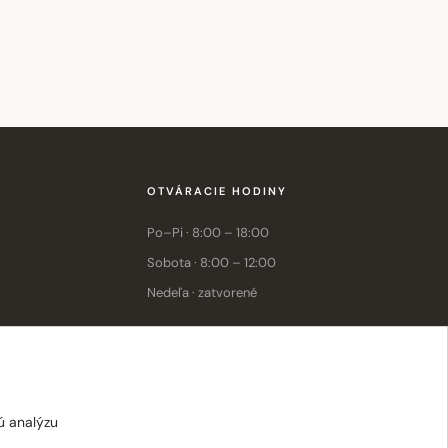
OTVÁRACIE HODINY
Po–Pi · 8:00 – 18:00
Sobota · 8:00 – 12:00
Nedeľa · zatvorené
E-shop: Po–Pi · 8:00 – 15:30
ú analýzu