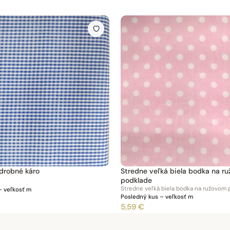
drobné káro
Stredne veľká biela bodka na r
podklade
Stredne veľká biela bodka na ružovom 
– veľkosť m
Posledný kus – veľkosť m
5,59 €