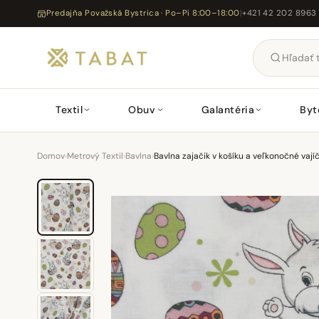
Predajňa Považská Bystrica · Po–Pi 8:00–18:00
|
+421 42 202 8963
Textil
Obuv
Galantéria
Byt
Domov
›
Metrový Textil
›
Bavlna
›
Bavlna zajačik v košíku a veľkonočné vaj