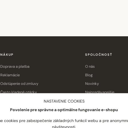
NÁKUP
SPOLOČNOSŤ
Doprava a platba
O nás
Reklamácie
Blog
Odstúpenie od zmluvy
Novinky
Často kladené otázky
Najpredávanejšie
Obchodné podmienky
Kontakt
NASTAVENIE COOKIES
Povolenie pre správne a optimálne fungovanie e-shopu
e cookies pre zabezpečenie základných funkcií webu a pre anonymn
návštevnosti.