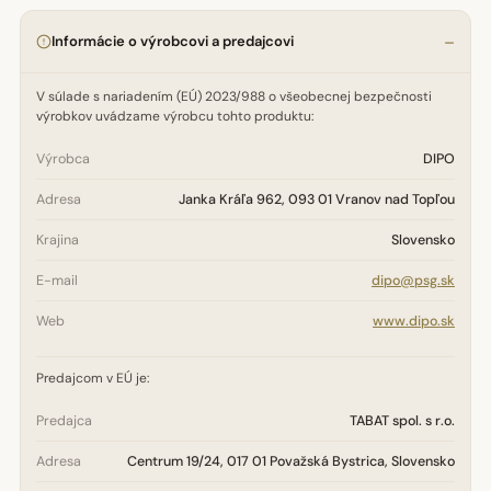
Informácie o výrobcovi a predajcovi
V súlade s nariadením (EÚ) 2023/988 o všeobecnej bezpečnosti
výrobkov uvádzame výrobcu tohto produktu:
Výrobca
DIPO
Adresa
Janka Kráľa 962, 093 01 Vranov nad Topľou
Krajina
Slovensko
E-mail
dipo@psg.sk
Web
www.dipo.sk
Predajcom v EÚ je:
Predajca
TABAT spol. s r.o.
Adresa
Centrum 19/24, 017 01 Považská Bystrica, Slovensko