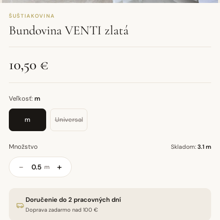
ŠUŠTIAKOVINA
Bundovina VENTI zlatá
10,50 €
Veľkosť:
m
m
Universal
Množstvo
Skladom:
3.1 m
−
+
m
Doručenie do 2 pracovných dní
Doprava zadarmo nad 100 €