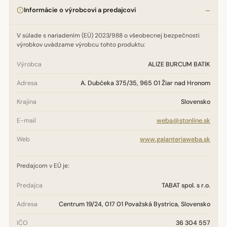
Informácie o výrobcovi a predajcovi
V súlade s nariadením (EÚ) 2023/988 o všeobecnej bezpečnosti
výrobkov uvádzame výrobcu tohto produktu:
Výrobca
ALIZE BURCUM BATIK
Adresa
A. Dubčeka 375/35, 965 01 Žiar nad Hronom
Krajina
Slovensko
E-mail
weba@stonline.sk
Web
www.galanteriaweba.sk
Predajcom v EÚ je:
Predajca
TABAT spol. s r.o.
Adresa
Centrum 19/24, 017 01 Považská Bystrica, Slovensko
IČO
36 304 557