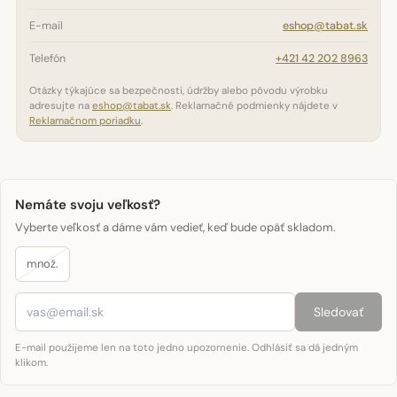
E-mail
eshop@tabat.sk
Telefón
+421 42 202 8963
Otázky týkajúce sa bezpečnosti, údržby alebo pôvodu výrobku
adresujte na
eshop@tabat.sk
. Reklamačné podmienky nájdete v
Reklamačnom poriadku
.
Nemáte svoju veľkosť?
Vyberte veľkosť a dáme vám vedieť, keď bude opäť skladom.
množ.
Sledovať
E-mail použijeme len na toto jedno upozornenie. Odhlásiť sa dá jedným
klikom.