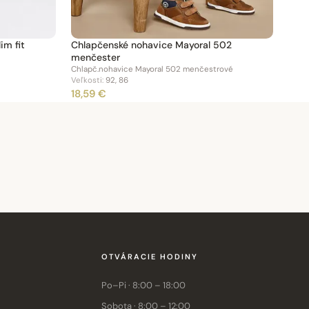
im fit
Chlapčenské nohavice Mayoral 502
menčester
Chlapč.nohavice Mayoral 502 menčestrové
Veľkosti:
92, 86
18,59 €
OTVÁRACIE HODINY
Po–Pi · 8:00 – 18:00
Sobota · 8:00 – 12:00