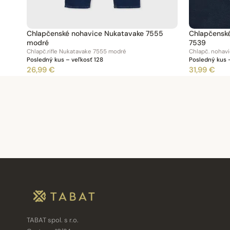
Chlapčenské nohavice Nukatavake 7555
Chlapčenské
modré
7539
Chlapč.rifle Nukatavake 7555 modré
Chlapč. nohav
Posledný kus – veľkosť 128
Posledný kus –
26,99 €
31,99 €
TABAT spol. s r.o.