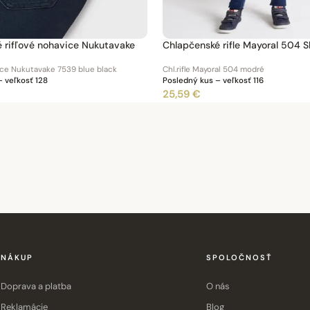
 rifľové nohavice Nukutavake
Chlapčenské rifle Mayoral 504 Sl
ice Nukutavake 7539 blue black
Chl.rifle Mayoral 504 modré
 veľkosť 128
Posledný kus – veľkosť 116
25,59 €
NÁKUP
SPOLOČNOSŤ
Doprava a platba
O nás
Reklamácie
Blog