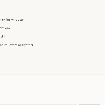
venskými výrobcami
extilom
 dní
u v Považskej Bystrici