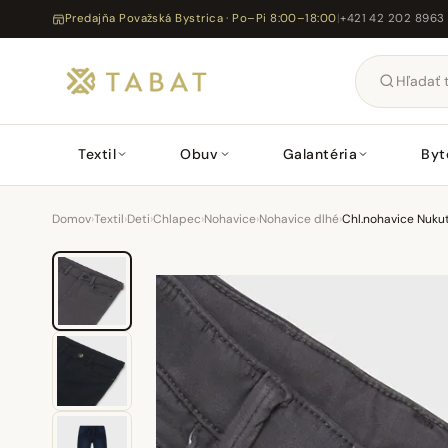
Predajňa Považská Bystrica · Po–Pi 8:00–18:00
|
+421 42 202 8963
Textil
Obuv
Galantéria
Byt
Domov
›
Textil
›
Deti
›
Chlapec
›
Nohavice
›
Nohavice dlhé
›
Chl.nohavice Nukut