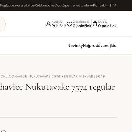
Blog
Doprava a platba
Reklamácie
Odstúpenie od zmluvy
Kontakt
KONTO
OBĽÚBENÉ
KOŠÍK
Prihlásiť
0 položiek
0 položiek
Novinky
Najpredávanejšie
· CHL.NOHAVICE NUKUTAVAKE 7574 REGULAR FIT-VAR38649
havice Nukutavake 7574 regular