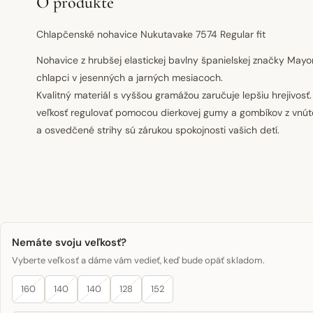
O produkte
Chlapčenské nohavice Nukutavake 7574 Regular fit
Nohavice z hrubšej elastickej bavlny španielskej značky Mayo
chlapci v jesenných a jarných mesiacoch.
Kvalitný materiál s vyššou gramážou zaručuje lepšiu hrejivosť
veľkosť regulovať pomocou dierkovej gumy a gombíkov z vnútor
a osvedčené strihy sú zárukou spokojnosti vašich detí.
Nemáte svoju veľkosť?
Vyberte veľkosť a dáme vám vedieť, keď bude opäť skladom.
160
140
140
128
152