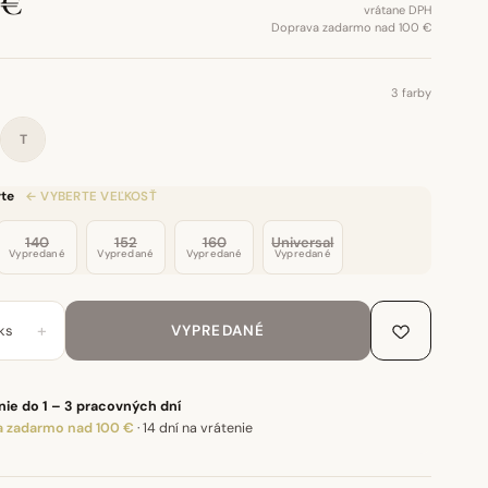
 €
vrátane DPH
Doprava zadarmo nad 100 €
3 farby
T
te
← VYBERTE VEĽKOSŤ
140
152
160
Universal
Vypredané
Vypredané
Vypredané
Vypredané
+
ks
VYPREDANÉ
ie do 1 – 3 pracovných dní
 zadarmo nad 100 €
·
14 dní na vrátenie