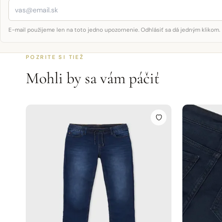
E-mail použijeme len na toto jedno upozornenie. Odhlásiť sa dá jedným klikom.
POZRITE SI TIEŽ
Mohli by sa vám páčiť