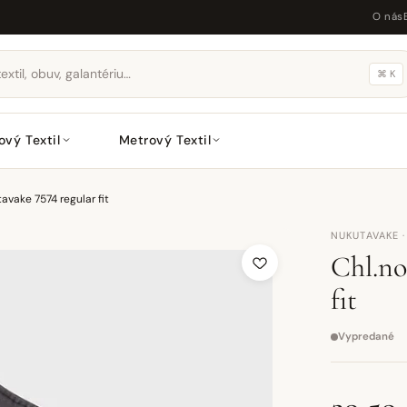
O nás
⌘ K
ový Textil
Metrový Textil
avake 7574 regular fit
NUKUTAVAKE 
Chl.no
fit
Vypredané