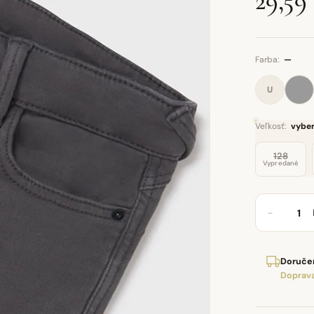
29,59
Farba:
—
U
Veľkosť:
vyber
128
Vypredané
−
Doručen
Doprava