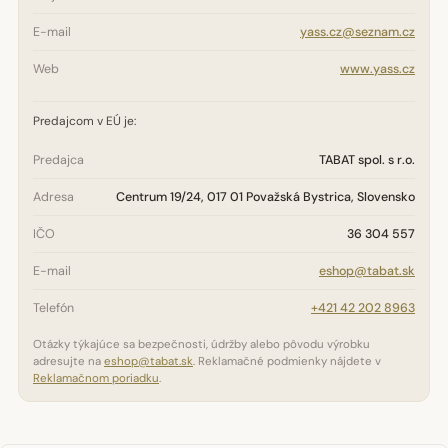
E-mail
yass.cz@seznam.cz
Web
www.yass.cz
Predajcom v EÚ je:
Predajca
TABAT spol. s r.o.
Adresa
Centrum 19/24, 017 01 Považská Bystrica, Slovensko
IČO
36 304 557
E-mail
eshop@tabat.sk
Telefón
+421 42 202 8963
Otázky týkajúce sa bezpečnosti, údržby alebo pôvodu výrobku
adresujte na
eshop@tabat.sk
. Reklamačné podmienky nájdete v
Reklamačnom poriadku
.