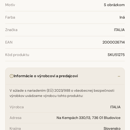
Motív
S obrázkom
Farba
Iná
Značka
ITALIA
EAN
2000026714
Kód produktu
SKU51275
Informácie o výrobcovi a predajcovi
V súlade s nariadením (EÚ) 2023/988 o všeobecnej bezpečnosti
výrobkov uvádzame výrobcu tohto produktu:
Výrobca
ITALIA
Adresa
Na Kempách 330/13, 736 01 Bludovice
Krajina
Slovensko