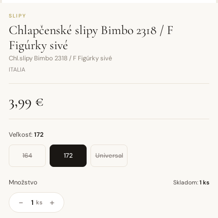
SLIPY
Chlapčenské slipy Bimbo 2318 / F
Figúrky sivé
Chl.slipy Bimbo 2318 / F Figúrky sivé
ITALIA
3,99 €
Veľkosť:
172
164
172
Universal
Množstvo
Skladom:
1 ks
−
+
ks