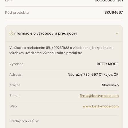
EAN
9000000011971
Kód produktu
SKU64667
Informácie o výrobcovi a predajcovi
V súlade s nariadením (EÚ) 2023/988 o všeobecnej bezpečnosti
výrobkov uvádzame výrobcu tohto produktu:
Výrobca
BETTY MODE
Adresa
Nádražní 735, 697 01 Kyjov, ČR
Krajina
Slovensko
E-mail
firma@bettymode.com
Web
www.bettymode.com
Predajcom v EÚ je: