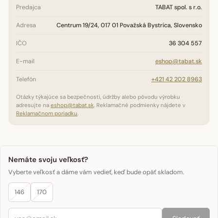
Predajca
TABAT spol. s r.o.
Adresa
Centrum 19/24, 017 01 Považská Bystrica, Slovensko
IČO
36 304 557
E-mail
eshop@tabat.sk
Telefón
+421 42 202 8963
Otázky týkajúce sa bezpečnosti, údržby alebo pôvodu výrobku
adresujte na
eshop@tabat.sk
. Reklamačné podmienky nájdete v
Reklamačnom poriadku
.
Nemáte svoju veľkosť?
Vyberte veľkosť a dáme vám vedieť, keď bude opäť skladom.
146
170