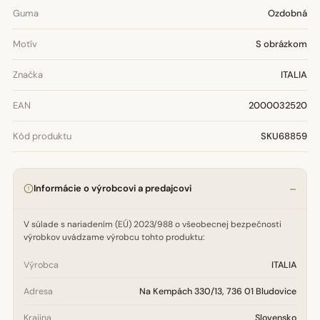
Guma
Ozdobná
Motív
S obrázkom
Značka
ITALIA
EAN
2000032520
Kód produktu
SKU68859
Informácie o výrobcovi a predajcovi
V súlade s nariadením (EÚ) 2023/988 o všeobecnej bezpečnosti
výrobkov uvádzame výrobcu tohto produktu:
Výrobca
ITALIA
Adresa
Na Kempách 330/13, 736 01 Bludovice
Krajina
Slovensko