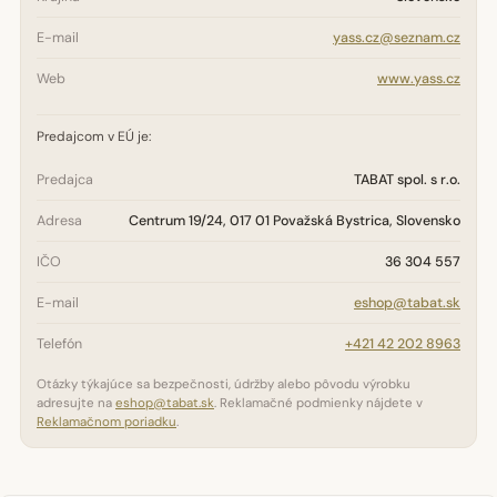
E-mail
yass.cz@seznam.cz
Web
www.yass.cz
Predajcom v EÚ je:
Predajca
TABAT spol. s r.o.
Adresa
Centrum 19/24, 017 01 Považská Bystrica, Slovensko
IČO
36 304 557
E-mail
eshop@tabat.sk
Telefón
+421 42 202 8963
Otázky týkajúce sa bezpečnosti, údržby alebo pôvodu výrobku
adresujte na
eshop@tabat.sk
. Reklamačné podmienky nájdete v
Reklamačnom poriadku
.