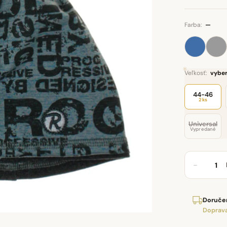
Farba:
—
Veľkosť:
vyber
44-46
2 ks
Universal
Vypredané
−
Doručen
Doprava