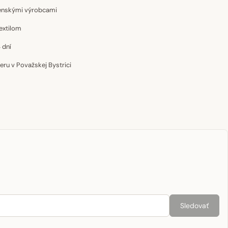
venskými výrobcami
extilom
 dní
u v Považskej Bystrici
Sledovať