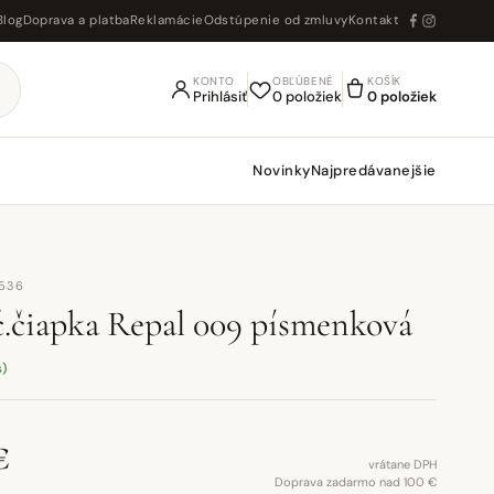
Blog
Doprava a platba
Reklamácie
Odstúpenie od zmluvy
Kontakt
KONTO
OBĽÚBENÉ
KOŠÍK
Prihlásiť
0 položiek
0 položiek
Novinky
Najpredávanejšie
6536
.čiapka Repal 009 písmenková
s)
€
vrátane DPH
Doprava zadarmo nad 100 €