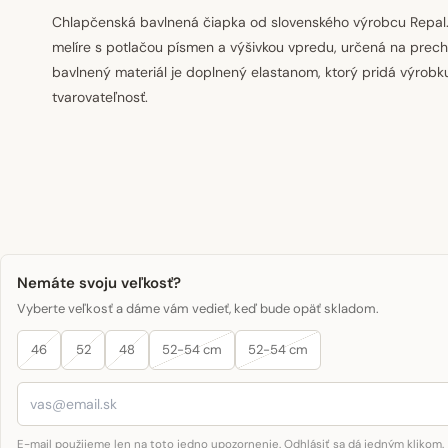
Chlapčenská bavlnená čiapka od slovenského výrobcu Repal.
melíre s potlačou písmen a výšivkou vpredu, určená na prec
bavlnený materiál je doplnený elastanom, ktorý pridá výrobku
tvarovateľnosť.
Nemáte svoju veľkosť?
Vyberte veľkosť a dáme vám vedieť, keď bude opäť skladom.
46
52
48
52-54 cm
52-54 cm
E-mail použijeme len na toto jedno upozornenie. Odhlásiť sa dá jedným klikom.