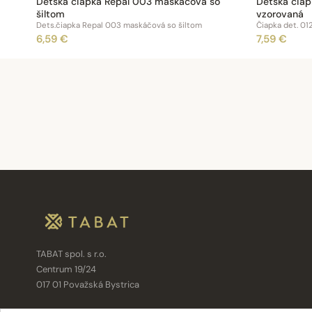
Detská čiapka Repal 003 maskáčová so
Detská čiap
šiltom
vzorovaná
Dets.čiapka Repal 003 maskáčová so šiltom
Čiapka det. 01
6,59 €
7,59 €
TABAT spol. s r.o.
Centrum 19/24
017 01 Považská Bystrica