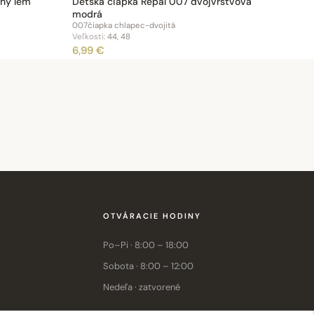
ený lem
Detská čiapka Repal 007 dvojvrstvová
modrá
007čiapka chlapec-dvojitá
Veľkosti:
44, 48
6,99 €
OTVÁRACIE HODINY
Po–Pi · 8:00 – 18:00
Sobota · 8:00 – 12:00
Nedeľa · zatvorené