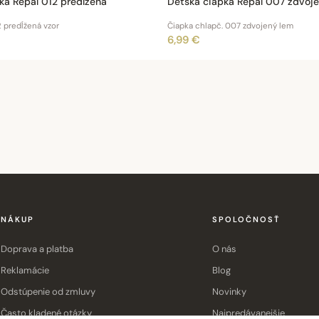
ka Repal 012 predĺžená
Detská čiapka Repal 007 zdvoj
2 predĺžená vzor
Čiapka chlapč. 007 zdvojený lem
6,99 €
NÁKUP
SPOLOČNOSŤ
Doprava a platba
O nás
Reklamácie
Blog
Odstúpenie od zmluvy
Novinky
Často kladené otázky
Najpredávanejšie