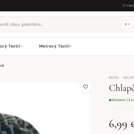
O nás
⌘ K
ový Textil
Metrový Textil
ová
REPAL · SKU1
Chlapč
Skladom (3 k
6,99 