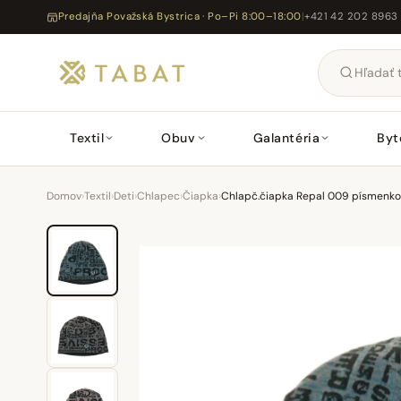
Predajňa Považská Bystrica · Po–Pi 8:00–18:00
|
+421 42 202 8963
Textil
Obuv
Galantéria
Byt
Domov
›
Textil
›
Deti
›
Chlapec
›
Čiapka
›
Chlapč.čiapka Repal 009 písmenk