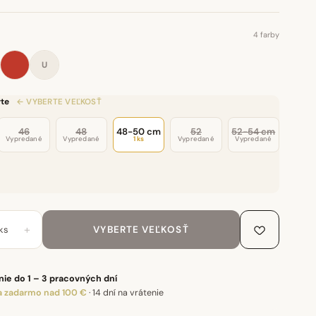
4 farby
U
te
← VYBERTE VEĽKOSŤ
46
48
48-50 cm
52
52-54 cm
Vypredané
Vypredané
1 ks
Vypredané
Vypredané
+
ks
VYBERTE VEĽKOSŤ
ie do 1 – 3 pracovných dní
 zadarmo nad 100 €
·
14 dní na vrátenie