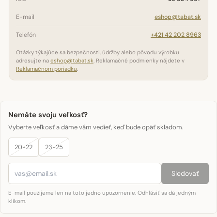
E-mail
eshop@tabat.sk
Telefón
+421 42 202 8963
Otázky týkajúce sa bezpečnosti, údržby alebo pôvodu výrobku
adresujte na
eshop@tabat.sk
. Reklamačné podmienky nájdete v
Reklamačnom poriadku
.
Nemáte svoju veľkosť?
Vyberte veľkosť a dáme vám vedieť, keď bude opäť skladom.
20-22
23-25
Sledovať
E-mail použijeme len na toto jedno upozornenie. Odhlásiť sa dá jedným
klikom.