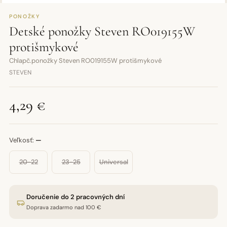
PONOŽKY
Detské ponožky Steven RO019155W
protišmykové
Chlapč.ponožky Steven RO019155W protišmykové
STEVEN
4,29 €
Veľkosť:
—
20-22
23-25
Universal
Doručenie do 2 pracovných dní
Doprava zadarmo nad 100 €