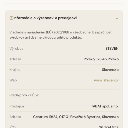
Informácie o výrobcovi a predajcovi
V súlade s nariadením (EÚ) 2023/988 o všeobecnej bezpečnosti
výrobkov uvádzame výrobcu tohto produktu:
Výrobca
STEVEN
Adresa
Poľsko, 123 45 Poľsko
Krajina
Slovensko
Web
www.steven.pl
Predajcom v EÚ je:
Predajca
TABAT spol. s r.o.
Adresa
Centrum 19/24, 017 01 Považská Bystrica, Slovensko
IČO
36 304 557