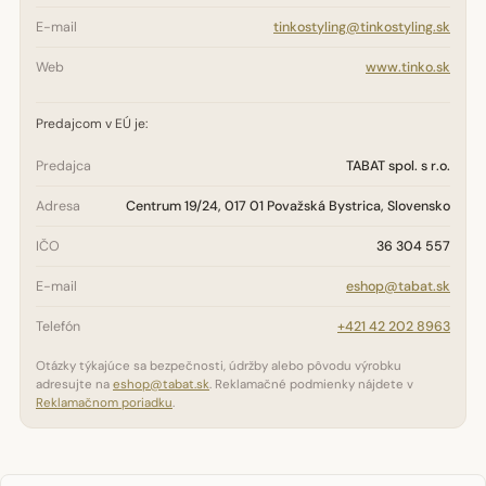
E-mail
tinkostyling@tinkostyling.sk
Web
www.tinko.sk
Predajcom v EÚ je:
Predajca
TABAT spol. s r.o.
Adresa
Centrum 19/24, 017 01 Považská Bystrica, Slovensko
IČO
36 304 557
E-mail
eshop@tabat.sk
Telefón
+421 42 202 8963
Otázky týkajúce sa bezpečnosti, údržby alebo pôvodu výrobku
adresujte na
eshop@tabat.sk
. Reklamačné podmienky nájdete v
Reklamačnom poriadku
.