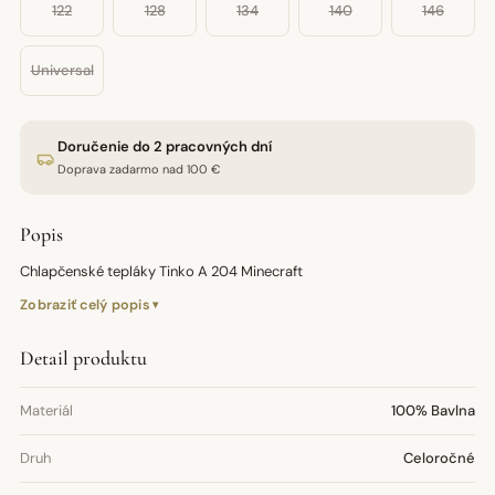
122
128
134
140
146
Universal
Doručenie do 2 pracovných dní
Doprava zadarmo nad 100 €
Popis
Chlapčenské tepláky Tinko A 204 Minecraft
Zobraziť celý popis
Detail produktu
Materiál
100% Bavlna
Druh
Celoročné