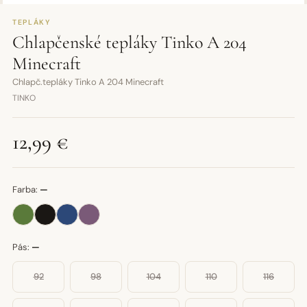
TEPLÁKY
Chlapčenské tepláky Tinko A 204
Minecraft
Chlapč.tepláky Tinko A 204 Minecraft
TINKO
12,99 €
Farba:
—
Pás:
—
92
98
104
110
116