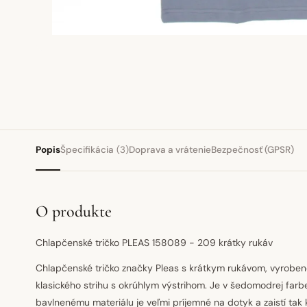
Popis
Špecifikácia
(3)
Doprava a vrátenie
Bezpečnosť (GPSR)
O produkte
Chlapčenské tričko PLEAS 158089 - 209 krátky rukáv
Chlapčenské tričko značky Pleas s krátkym rukávom, vyroben
klasického strihu s okrúhlym výstrihom. Je v šedomodrej farb
bavlnenému materiálu je veľmi príjemné na dotyk a zaistí tak