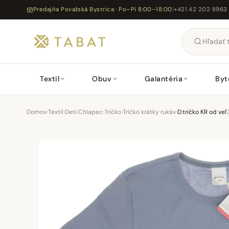
Predajňa Považská Bystrica · Po–Pi 8:00–18:00
|
+421 42 202 8963
Textil
Obuv
Galantéria
Byt
Domov
›
Textil
›
Deti
›
Chlapec
›
Tričko
›
Tričko krátky rukáv
›
D.tričko KR od v