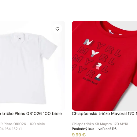
Chlapčenské tričko Pleas 081026 100 biele
Chlapčenské tričko Mayoral 170
KR Pleas 081026 - 100 biele
Chlapč.tričko KR Mayoral 170 MYRL
04, 164, 152
+1
Posledný kus – veľkosť 116
9,99 €