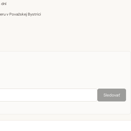
 dní
u v Považskej Bystrici
Sledovať