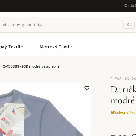
O nás
⌘ K
ový Textil
Metrový Textil
eľ.140-158089-209 modré s nápisom
PLEAS · SKU2
D.trič
modré 
Posledné 1 ks