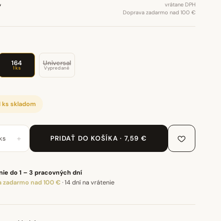
€
vrátane DPH
Doprava zadarmo nad 100 €
164
Universal
1 ks
Vypredané
1 ks skladom
+
ks
PRIDAŤ DO KOŠÍKA · 7,59 €
ie do 1 – 3 pracovných dní
 zadarmo nad 100 €
·
14 dní na vrátenie