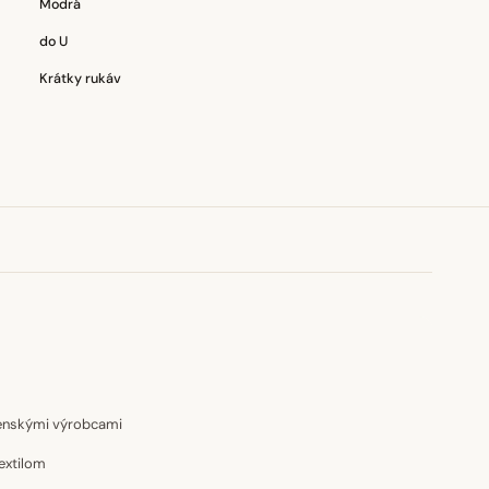
Modrá
do U
Krátky rukáv
venskými výrobcami
extilom