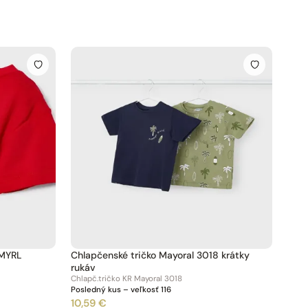
 MYRL
Chlapčenské tričko Mayoral 3018 krátky
rukáv
Chlapč.tričko KR Mayoral 3018
Posledný kus – veľkosť 116
10,59 €