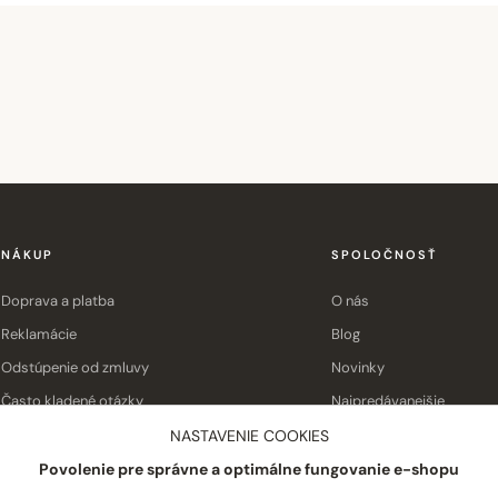
NÁKUP
SPOLOČNOSŤ
Doprava a platba
O nás
Reklamácie
Blog
Odstúpenie od zmluvy
Novinky
Často kladené otázky
Najpredávanejšie
Obchodné podmienky
Kontakt
NASTAVENIE COOKIES
Povolenie pre správne a optimálne fungovanie e-shopu