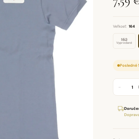
7,59 
Veľkosť:
164
152
Vypredané
Posledné 
−
Doručen
Doprava