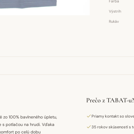
Farba
Výstrih
Rukáv
Prečo z TABAT-u?
Priamy kontakt so slo
é zo 100% bavlneného úpletu,
e s potlačou na hrudi. Vďaka
35 rokov skúseností s t
 komfort po celú dobu