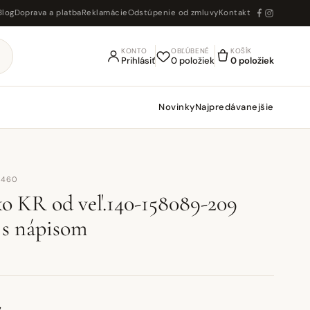
Blog
Doprava a platba
Reklamácie
Odstúpenie od zmluvy
Kontakt
KONTO
OBĽÚBENÉ
KOŠÍK
Prihlásiť
0 položiek
0 položiek
Novinky
Najpredávanejšie
4460
ko KR od veľ.140-158089-209
s nápisom