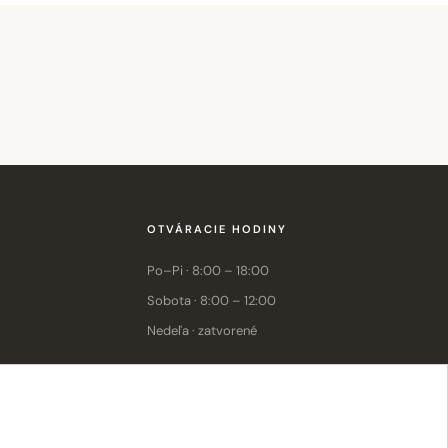
OTVÁRACIE HODINY
Po–Pi · 8:00 – 18:00
Sobota · 8:00 – 12:00
Nedeľa · zatvorené
E-shop: Po–Pi · 8:00 – 15:30