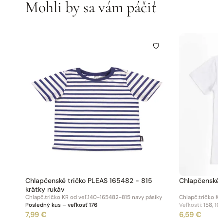
Mohli by sa vám páčiť
Chlapčenské tričko PLEAS 165482 - 815
krátky rukáv
Chlapč.tričko KR od veľ.140-165482-815 navy pásiky
Chlapč.tričko 
Posledný kus – veľkosť 176
Veľkosti:
158, 1
7,99 €
6,59 €