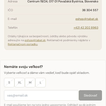
Adresa
Centrum 19/24, 017 01 Považská Bystrica, Slovensko
IČO
36 304 557
E-mail
eshop@tabat.sk
Telefón
+421 42 202 8963
Otázky týkajúce sa bezpečnosti, údržby alebo pôvodu výrobku
adresujte na
eshop@tabat.sk
. Reklamačné podmienky nájdete v
Reklamačnom poriadku
.
Nemáte svoju veľkosť?
Vyberte veľkosť a dáme vám vedieť, keď bude opäť skladom.
S
XL
M
L
Sledovať
E-mail použijeme len na toto jedno upozornenie. Odhlásiť sa dá jedným