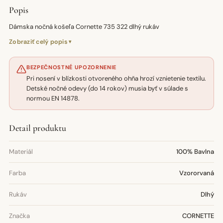
Popis
Dámska nočná košeľa Cornette 735 322 dlhý rukáv
Zobraziť celý popis
BEZPEČNOSTNÉ UPOZORNENIE
Pri nosení v blízkosti otvoreného ohňa hrozí vznietenie textilu.
Detské nočné odevy (do 14 rokov) musia byť v súlade s
normou EN 14878.
Detail produktu
Materiál
100% Bavlna
Farba
Vzororvaná
Rukáv
Dlhý
Značka
CORNETTE