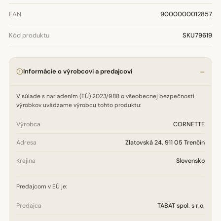
EAN
9000000012857
Kód produktu
SKU79619
Informácie o výrobcovi a predajcovi
V súlade s nariadením (EÚ) 2023/988 o všeobecnej bezpečnosti
výrobkov uvádzame výrobcu tohto produktu:
Výrobca
CORNETTE
Adresa
Zlatovská 24, 911 05 Trenčín
Krajina
Slovensko
Predajcom v EÚ je:
Predajca
TABAT spol. s r.o.