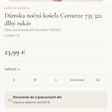
NOČNÁ KOŠEĽA
Dámska nočná košeľa Cornette 735 322
dlhý rukáv
Dám.noč.košeľa DR Cornette 735/322
CORNETTE
23,99 €
Veľkosť:
—
S
M
L
Universal
XL
Doručenie do 2 pracovných dní
Doprava zadarmo nad 100 €