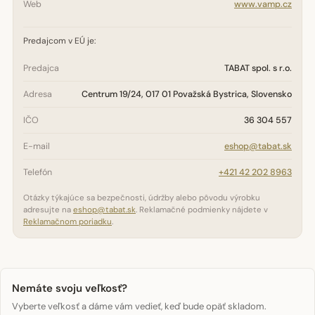
Web
www.vamp.cz
Predajcom v EÚ je:
Predajca
TABAT spol. s r.o.
Adresa
Centrum 19/24, 017 01 Považská Bystrica, Slovensko
IČO
36 304 557
E-mail
eshop@tabat.sk
Telefón
+421 42 202 8963
Otázky týkajúce sa bezpečnosti, údržby alebo pôvodu výrobku
adresujte na
eshop@tabat.sk
. Reklamačné podmienky nájdete v
Reklamačnom poriadku
.
Nemáte svoju veľkosť?
Vyberte veľkosť a dáme vám vedieť, keď bude opäť skladom.