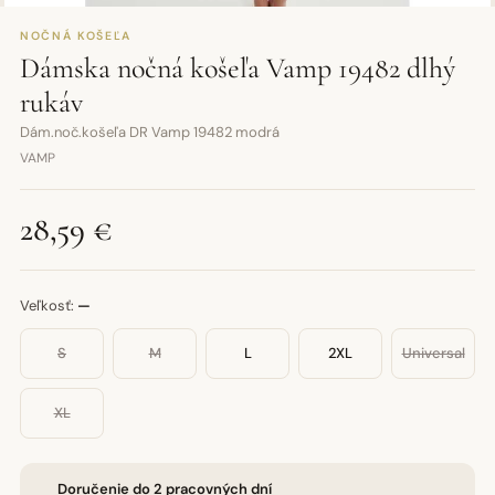
NOČNÁ KOŠEĽA
Dámska nočná košeľa Vamp 19482 dlhý
rukáv
Dám.noč.košeľa DR Vamp 19482 modrá
VAMP
28,59 €
Veľkosť:
—
S
M
L
2XL
Universal
XL
Doručenie do 2 pracovných dní