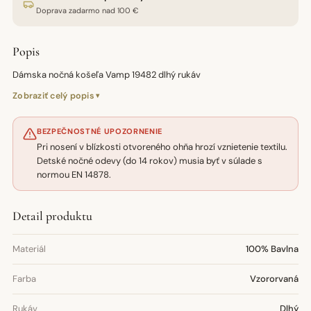
Doprava zadarmo nad 100 €
Popis
Dámska nočná košeľa Vamp 19482 dlhý rukáv
Zobraziť celý popis
BEZPEČNOSTNÉ UPOZORNENIE
Pri nosení v blízkosti otvoreného ohňa hrozí vznietenie textilu.
Detské nočné odevy (do 14 rokov) musia byť v súlade s
normou EN 14878.
Detail produktu
Materiál
100% Bavlna
Farba
Vzororvaná
Rukáv
Dlhý