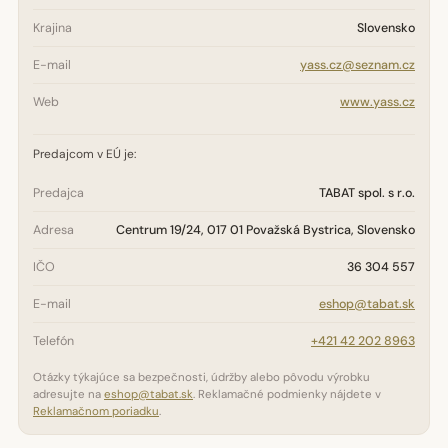
Krajina
Slovensko
E-mail
yass.cz@seznam.cz
Web
www.yass.cz
Predajcom v EÚ je:
Predajca
TABAT spol. s r.o.
Adresa
Centrum 19/24, 017 01 Považská Bystrica, Slovensko
IČO
36 304 557
E-mail
eshop@tabat.sk
Telefón
+421 42 202 8963
Otázky týkajúce sa bezpečnosti, údržby alebo pôvodu výrobku
adresujte na
eshop@tabat.sk
. Reklamačné podmienky nájdete v
Reklamačnom poriadku
.