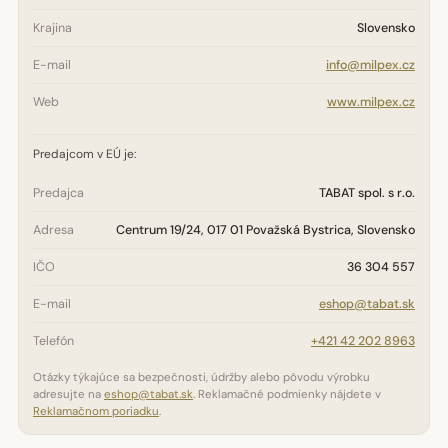
Krajina
Slovensko
E-mail
info@milpex.cz
Web
www.milpex.cz
Predajcom v EÚ je:
Predajca
TABAT spol. s r.o.
Adresa
Centrum 19/24, 017 01 Považská Bystrica, Slovensko
IČO
36 304 557
E-mail
eshop@tabat.sk
Telefón
+421 42 202 8963
Otázky týkajúce sa bezpečnosti, údržby alebo pôvodu výrobku
adresujte na
eshop@tabat.sk
. Reklamačné podmienky nájdete v
Reklamačnom poriadku
.