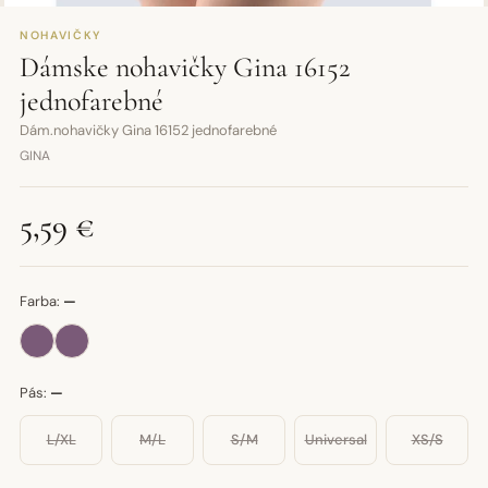
NOHAVIČKY
Dámske nohavičky Gina 16152
jednofarebné
Dám.nohavičky Gina 16152 jednofarebné
GINA
5,59 €
Farba:
—
Pás:
—
L/XL
M/L
S/M
Universal
XS/S