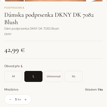
PODPRSENKA
Dámska podprsenka DKNY DK 7082
Blush
Dám.podprsenka DKNY DK 7082 Blush
DKNY
42,99 €
Obvod pŕs:
L
M
L
Universal
XL
Množstvo
Skladom:
1 ks
−
+
ks