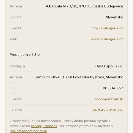
Adresa
A.Barcala 1470/63, 370 05 České Budějovice
Krajina
Slovensko
E-mail
info@emlingerie.cz
Web
www.emlingerie.cz
Predajcom v EÚ je:
Predajca
TABAT spol. s r.o.
Adresa
Centrum 19/24, 017 01 Považská Bystrica, Slovensko
IČO
36 304 557
E-mail
eshop@tabat.sk
Telefón
+421 42 202 8963
Otázky týkajúce sa bezpečnosti, údržby alebo pôvodu výrobku
adresujte na
eshop@tabat.sk
. Reklamačné podmienky nájdete v
Reklamačnom poriadku
.