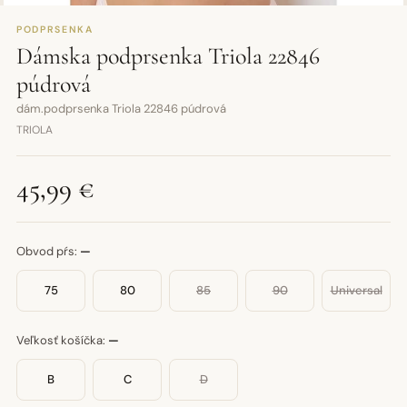
PODPRSENKA
Dámska podprsenka Triola 22846
púdrová
dám.podprsenka Triola 22846 púdrová
TRIOLA
45,99 €
Obvod pŕs:
—
75
80
85
90
Universal
Veľkosť košíčka:
—
B
C
D