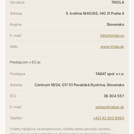
Výrobca
TRIOLA
Adresa
5. května 1640/65, 140 21 Praha 4
Krajina
Slovensko
E-mail
info@triola.cz
Web
www.triola.sk
Predajcom v EÚ je:
Predajca
TABAT spol. s r.o.
Adresa
Centrum 19/24, 017 01 Považská Bystrica, Slovensko
IČO
36 304 557
E-mail
eshop@tabat.sk
Telefón
+421 42 202 8963
Otázky týkajúce sa bezpečnosti, údržby alebo pôvodu výrobku