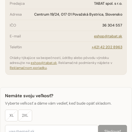
Predajca
TABAT spol. s r.o.
Adresa
Centrum 19/24, 017 01 Považská Bystrica, Slovensko
IČO
36 304 557
E-mail
eshop@tabat.sk
Telefón
+421 42 202 8963
Otázky týkajúce sa bezpečnosti, údržby alebo pôvodu výrobku
adresujte na
eshop@tabat.sk
. Reklamačné podmienky nájdete v
Reklamačnom poriadku
.
Nemáte svoju veľkosť?
Vyberte veľkosť a dáme vám vedieť, keď bude opäť skladom.
XL
2XL
Sledovať