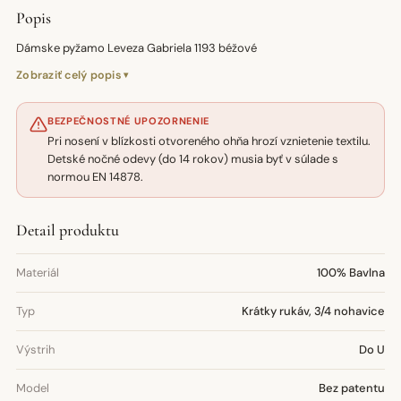
Popis
Dámske pyžamo Leveza Gabriela 1193 béžové
Zobraziť celý popis
BEZPEČNOSTNÉ UPOZORNENIE
Pri nosení v blízkosti otvoreného ohňa hrozí vznietenie textilu.
Detské nočné odevy (do 14 rokov) musia byť v súlade s
normou EN 14878.
Detail produktu
Materiál
100% Bavlna
Typ
Krátky rukáv, 3/4 nohavice
Výstrih
Do U
Model
Bez patentu