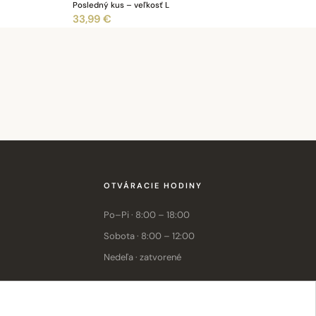
Posledný kus – veľkosť L
33,99 €
OTVÁRACIE HODINY
Po–Pi · 8:00 – 18:00
Sobota · 8:00 – 12:00
Nedeľa · zatvorené
E-shop: Po–Pi · 8:00 – 15:30