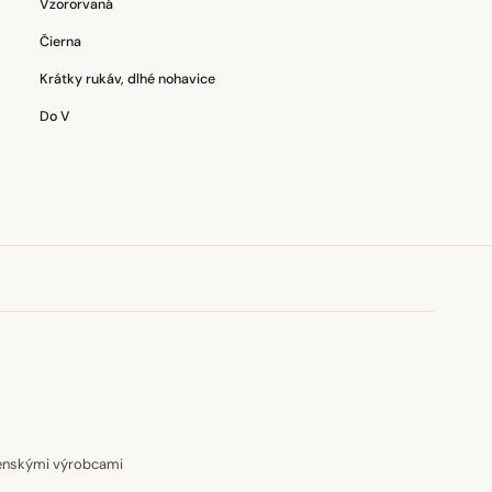
Vzororvaná
Čierna
Krátky rukáv, dlhé nohavice
Do V
venskými výrobcami