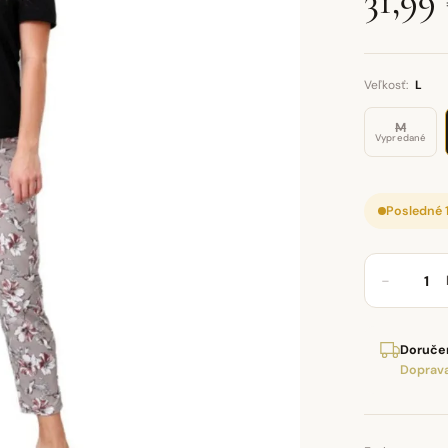
31,99
Veľkosť:
L
M
Vypredané
Posledné 
−
Doručen
Doprava