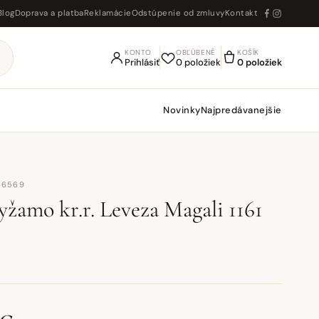
Blog
Doprava a platba
Reklamácie
Odstúpenie od zmluvy
Kontakt
KONTO
OBĽÚBENÉ
KOŠÍK
Prihlásiť
0 položiek
0 položiek
Novinky
Najpredávanejšie
66569
žamo kr.r. Leveza Magali 1161