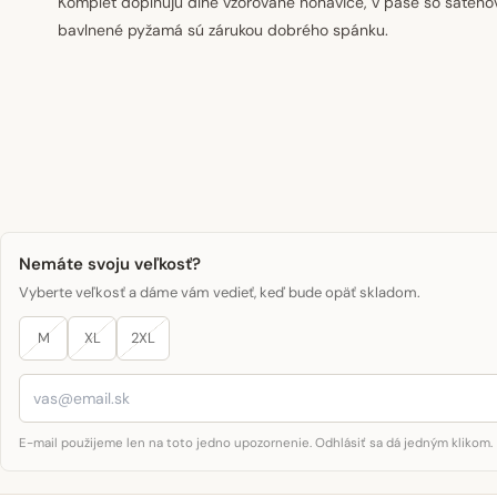
Komplet doplňujú dlhé vzorované nohavice, v páse so saténo
bavlnené pyžamá sú zárukou dobrého spánku.
Nemáte svoju veľkosť?
Vyberte veľkosť a dáme vám vedieť, keď bude opäť skladom.
M
XL
2XL
E-mail použijeme len na toto jedno upozornenie. Odhlásiť sa dá jedným klikom.