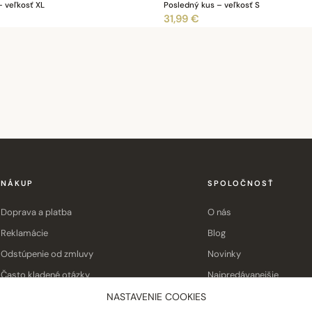
– veľkosť XL
Posledný kus – veľkosť S
31,99 €
NÁKUP
SPOLOČNOSŤ
Doprava a platba
O nás
Reklamácie
Blog
Odstúpenie od zmluvy
Novinky
Často kladené otázky
Najpredávanejšie
Obchodné podmienky
Kontakt
NASTAVENIE COOKIES