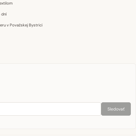
extilom
 dní
u v Považskej Bystrici
Sledovať