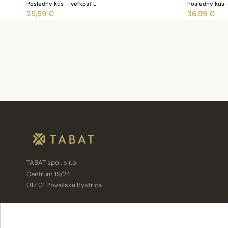
Posledný kus – veľkosť L
Posledný kus 
25,59 €
36,99 €
TABAT spol. s r.o.
Centrum 19/24
017 01 Považská Bystrica
info@tabat.sk
·
eshop@tabat.sk
+421 42 202 8963
·
+421 42 432 6230