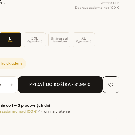
 €
vrátane DPH
Doprava zadarmo nad 100 €
L
2XL
Universal
XL
1 ks
Vypredané
Vypredané
Vypredané
1 ks skladom
+
ks
PRIDAŤ DO KOŠÍKA · 31,99 €
ie do 1 – 3 pracovných dní
 zadarmo nad 100 €
·
14 dní na vrátenie