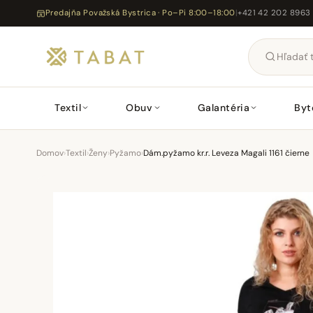
Predajňa Považská Bystrica · Po–Pi 8:00–18:00
|
+421 42 202 8963
Textil
Obuv
Galantéria
Byt
Domov
›
Textil
›
Ženy
›
Pyžamo
›
Dám.pyžamo kr.r. Leveza Magali 1161 čierne