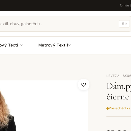
O nás
⌘ K
ový Textil
Metrový Textil
LEVEZA · SKU
Dám.py
čierne
Posledné 1 ks