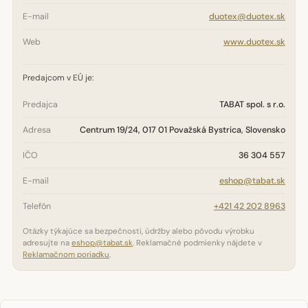
E-mail
duotex@duotex.sk
Web
www.duotex.sk
Predajcom v EÚ je:
Predajca
TABAT spol. s r.o.
Adresa
Centrum 19/24, 017 01 Považská Bystrica, Slovensko
IČO
36 304 557
E-mail
eshop@tabat.sk
Telefón
+421 42 202 8963
Otázky týkajúce sa bezpečnosti, údržby alebo pôvodu výrobku
adresujte na
eshop@tabat.sk
. Reklamačné podmienky nájdete v
Reklamačnom poriadku
.