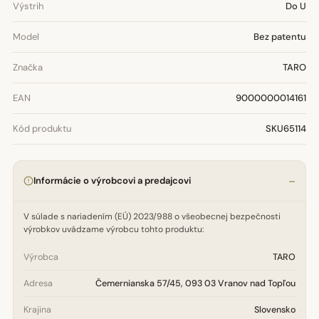
Výstrih
Do U
Model
Bez patentu
Značka
TARO
EAN
9000000014161
Kód produktu
SKU65114
Informácie o výrobcovi a predajcovi
V súlade s nariadením (EÚ) 2023/988 o všeobecnej bezpečnosti
výrobkov uvádzame výrobcu tohto produktu:
Výrobca
TARO
Adresa
Čemernianska 57/45, 093 03 Vranov nad Topľou
Krajina
Slovensko