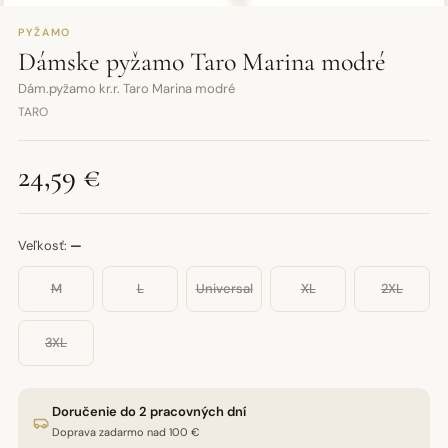
PYŽAMO
Dámske pyžamo Taro Marina modré
Dám.pyžamo kr.r. Taro Marina modré
TARO
24,59 €
Veľkosť:
—
M
L
Universal
XL
2XL
3XL
Doručenie do 2 pracovných dní
Doprava zadarmo nad 100 €