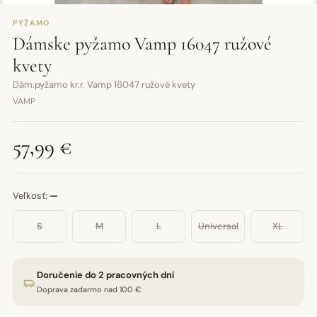
PYŽAMO
Dámske pyžamo Vamp 16047 ružové
kvety
Dám.pyžamo kr.r. Vamp 16047 ružové kvety
VAMP
57,99 €
Veľkosť:
—
S
M
L
Universal
XL
Doručenie do 2 pracovných dní
Doprava zadarmo nad 100 €