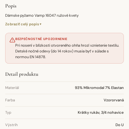
Popis
Dámske pyžamo Vamp 16047 ružové kvety
Zobraziť celý popis
BEZPEČNOSTNÉ UPOZORNENIE
Pri nosení v blízkosti otvoreného ohňa hrozí vznietenie textilu.
Detské nočné odevy (do 14 rokov) musia byť v súlade s
normou EN 14878.
Detail produktu
Materiál
93% Mikromodal 7% Elastan
Farba
Vzororvaná
Typ
Krátky rukáv, 3/4 nohavice
Výstrih
Do U