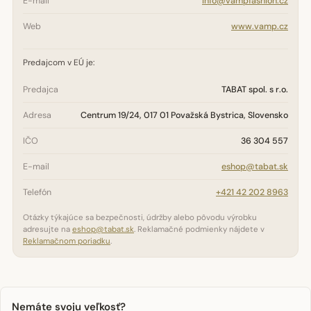
E-mail
info@vampfashion.cz
Web
www.vamp.cz
Predajcom v EÚ je:
Predajca
TABAT spol. s r.o.
Adresa
Centrum 19/24, 017 01 Považská Bystrica, Slovensko
IČO
36 304 557
E-mail
eshop@tabat.sk
Telefón
+421 42 202 8963
Otázky týkajúce sa bezpečnosti, údržby alebo pôvodu výrobku
adresujte na
eshop@tabat.sk
. Reklamačné podmienky nájdete v
Reklamačnom poriadku
.
Nemáte svoju veľkosť?