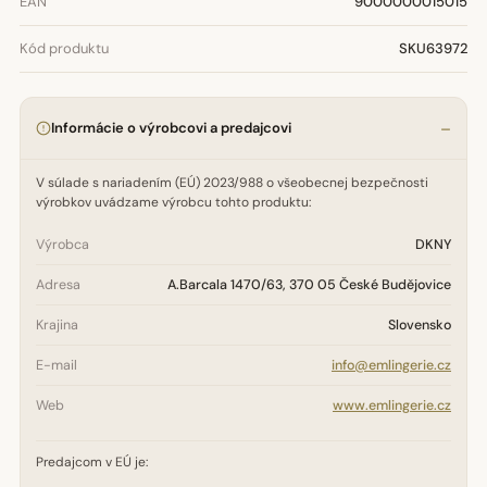
EAN
9000000015015
Kód produktu
SKU63972
Informácie o výrobcovi a predajcovi
V súlade s nariadením (EÚ) 2023/988 o všeobecnej bezpečnosti
výrobkov uvádzame výrobcu tohto produktu:
Výrobca
DKNY
Adresa
A.Barcala 1470/63, 370 05 České Budějovice
Krajina
Slovensko
E-mail
info@emlingerie.cz
Web
www.emlingerie.cz
Predajcom v EÚ je: