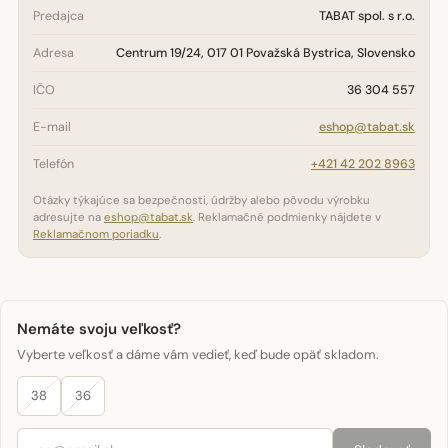
Predajca
TABAT spol. s r.o.
Adresa
Centrum 19/24, 017 01 Považská Bystrica, Slovensko
IČO
36 304 557
E-mail
eshop@tabat.sk
Telefón
+421 42 202 8963
Otázky týkajúce sa bezpečnosti, údržby alebo pôvodu výrobku
adresujte na
eshop@tabat.sk
. Reklamačné podmienky nájdete v
Reklamačnom poriadku
.
Nemáte svoju veľkosť?
Vyberte veľkosť a dáme vám vedieť, keď bude opäť skladom.
38
36