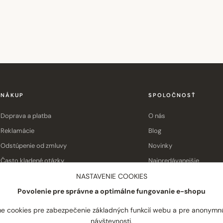
NÁKUP
SPOLOČNOSŤ
Doprava a platba
O nás
Reklamácie
Blog
Odstúpenie od zmluvy
Novinky
Často kladené otázky
Najpredávanejšie
Obchodné podmienky
Kontakt
NASTAVENIE COOKIES
Povolenie pre správne a optimálne fungovanie e-shopu
e cookies pre zabezpečenie základných funkcií webu a pre anonymn
návštevnosti.