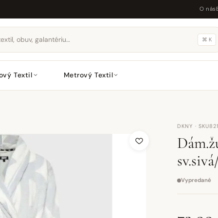
O nás
⌘ K
ový Textil
Metrový Textil
DKNY · SKU82
Dám.ž
sv.sivá
Vypredané