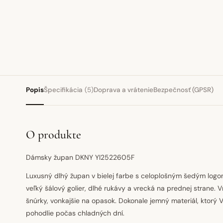
Popis
Špecifikácia
(5)
Doprava a vrátenie
Bezpečnosť (GPSR)
O produkte
Dámsky župan DKNY YI2522605F
Luxusný dlhý župan v bielej farbe s celoplošným šedým lo
veľký šálový golier, dlhé rukávy a vrecká na prednej strane. 
šnúrky, vonkajšie na opasok. Dokonale jemný materiál, ktorý
pohodlie počas chladných dní.