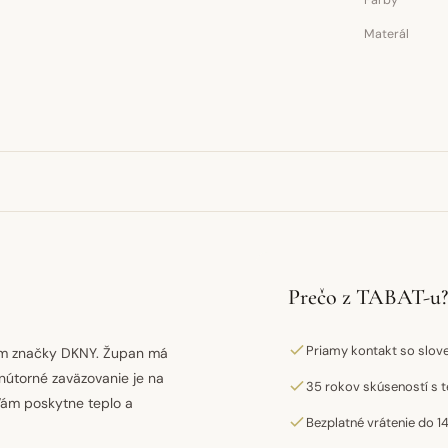
Farby
Materál
Prečo z TABAT-u?
Priamy kontakt so slo
gom značky DKNY. Župan má
Vnútorné zaväzovanie je na
35 rokov skúseností s t
 Vám poskytne teplo a
Bezplatné vrátenie do 14