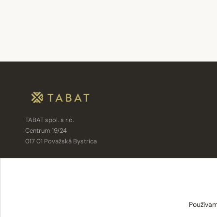
TABAT spol. s r.o.
Centrum 19/24
017 01 Považská Bystrica
info@tabat.sk
·
eshop@tabat.sk
+421 42 202 8963
·
+421 42 432 6230
Používam