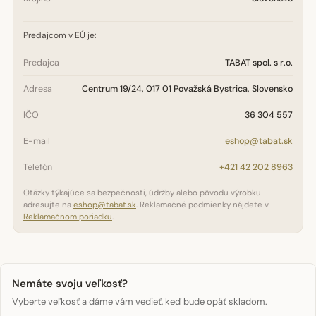
Predajcom v EÚ je:
Predajca
TABAT spol. s r.o.
Adresa
Centrum 19/24, 017 01 Považská Bystrica, Slovensko
IČO
36 304 557
E-mail
eshop@tabat.sk
Telefón
+421 42 202 8963
Otázky týkajúce sa bezpečnosti, údržby alebo pôvodu výrobku
adresujte na
eshop@tabat.sk
. Reklamačné podmienky nájdete v
Reklamačnom poriadku
.
Nemáte svoju veľkosť?
Vyberte veľkosť a dáme vám vedieť, keď bude opäť skladom.