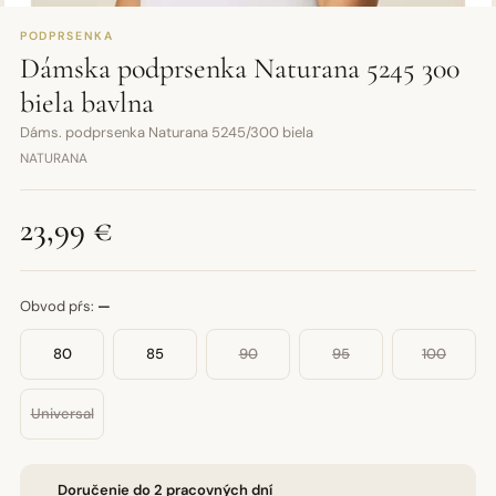
PODPRSENKA
Dámska podprsenka Naturana 5245 300
biela bavlna
Dáms. podprsenka Naturana 5245/300 biela
NATURANA
23,99 €
Obvod pŕs:
—
80
85
90
95
100
Universal
Doručenie do 2 pracovných dní