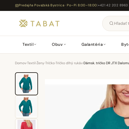
Predajňa Považská Bystrica · Po–Pi 8:00–18:00
|
+421 42 202 8963
Textil
Obuv
Galantéria
Byt
Domov
›
Textil
›
Ženy
›
Tričko
›
Tričko dlhý rukáv
›
Dámsk. tričko DR JTX Dalom