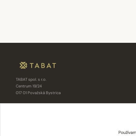
TABAT spol. s r.o.
Centrum 19/24
017 01 Považská Bystrica
info@tabat.sk
·
eshop@tabat.sk
+421 42 202 8963
·
+421 42 432 6230
Používam