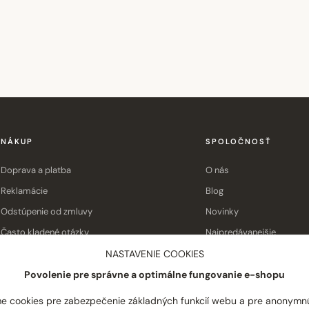
NÁKUP
SPOLOČNOSŤ
Doprava a platba
O nás
Reklamácie
Blog
Odstúpenie od zmluvy
Novinky
Často kladené otázky
Najpredávanejšie
Obchodné podmienky
Kontakt
NASTAVENIE COOKIES
Povolenie pre správne a optimálne fungovanie e-shopu
e cookies pre zabezpečenie základných funkcií webu a pre anonymn