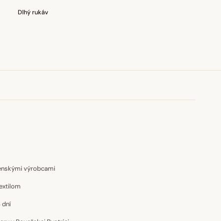
Dlhý rukáv
venskými výrobcami
extilom
 dní