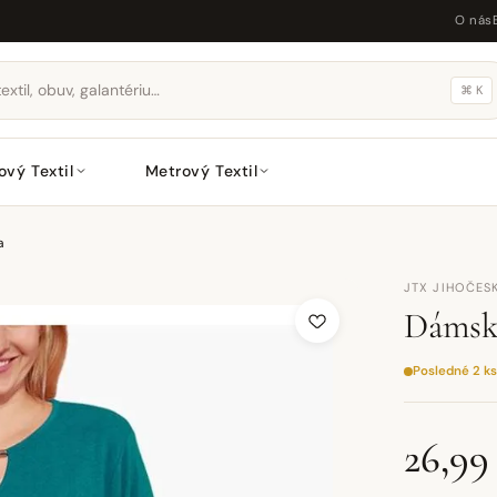
O nás
⌘ K
ový Textil
Metrový Textil
a
JTX JIHOČESK
Dámsk
Posledné 2 ks
26,99