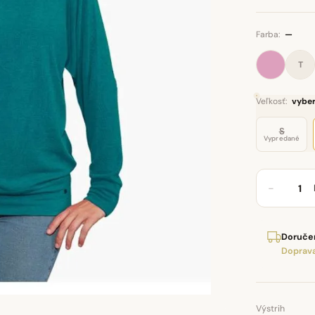
Farba:
—
T
Veľkosť:
vyber
S
Vypredané
−
Doručen
Doprava
Výstrih