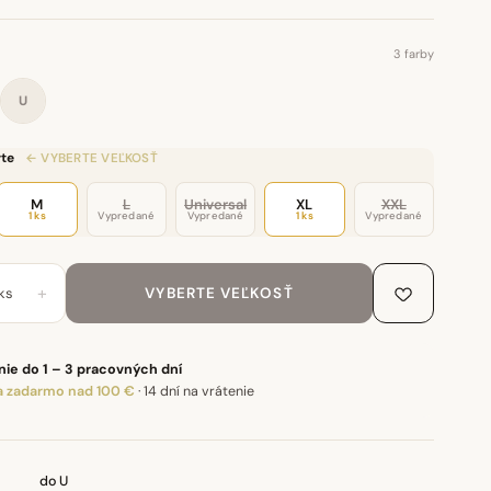
3 farby
U
te
← VYBERTE VEĽKOSŤ
M
L
Universal
XL
XXL
1 ks
Vypredané
Vypredané
1 ks
Vypredané
+
ks
VYBERTE VEĽKOSŤ
ie do 1 – 3 pracovných dní
 zadarmo nad 100 €
·
14 dní na vrátenie
do U