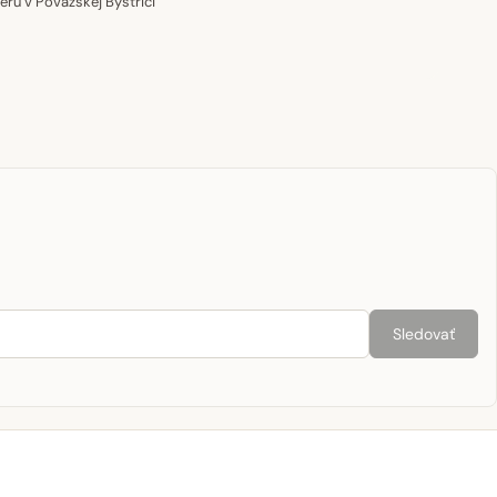
u v Považskej Bystrici
Sledovať