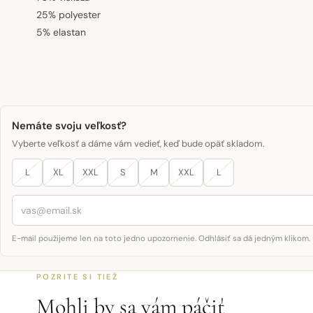
25% polyester
5% elastan
Nemáte svoju veľkosť?
Vyberte veľkosť a dáme vám vedieť, keď bude opäť skladom.
L
XL
XXL
S
M
XXL
L
E-mail použijeme len na toto jedno upozornenie. Odhlásiť sa dá jedným klikom.
POZRITE SI TIEŽ
Mohli by sa vám páčiť