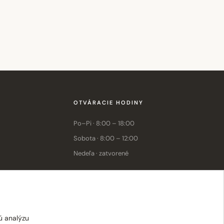
OTVÁRACIE HODINY
Po–Pi · 8:00 – 18:00
Sobota · 8:00 – 12:00
Nedeľa · zatvorené
E-shop: Po–Pi · 8:00 – 15:30
ú analýzu