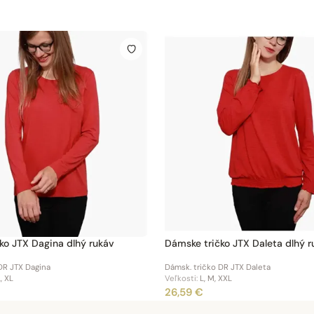
ko JTX Dagina dlhý rukáv
Dámske tričko JTX Daleta dlhý r
DR JTX Dagina
Dámsk. tričko DR JTX Daleta
, XL
Veľkosti:
L, M, XXL
26,59 €