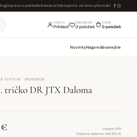
Blog
Doprava a platba
Reklamácie
Odstúpenie od zmluvy
Kontakt
KONTO
OBĽÚBENÉ
KOŠÍK
Prihlásiť
0 položiek
0 položiek
Novinky
Najpredávanejšie
Á TEXTILNÍ · SKU109626
. tričko DR JTX Daloma
 €
vrátane DPH
Doprava zadarmo nad 100 €