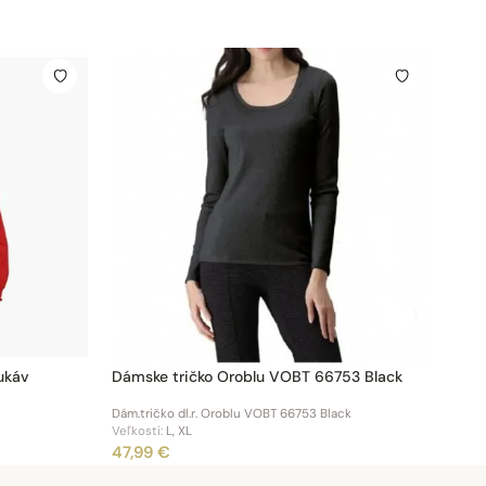
ukáv
Dámske tričko Oroblu VOBT 66753 Black
Dám.tričko dl.r. Oroblu VOBT 66753 Black
Veľkosti:
L, XL
47,99 €