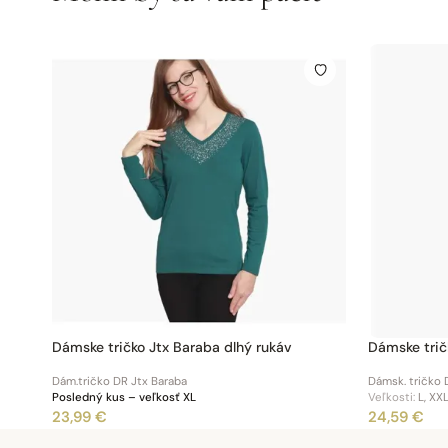
Dámske tričko Jtx Baraba dlhý rukáv
Dámske trič
Dám.tričko DR Jtx Baraba
Dámsk. tričko 
Posledný kus – veľkosť XL
Veľkosti:
L, XXL
23,99 €
24,59 €