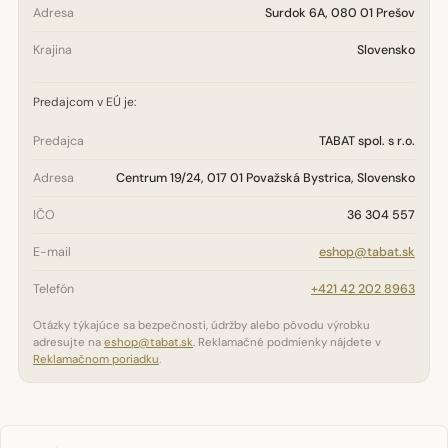
Adresa
Surdok 6A, 080 01 Prešov
Krajina
Slovensko
Predajcom v EÚ je:
Predajca
TABAT spol. s r.o.
Adresa
Centrum 19/24, 017 01 Považská Bystrica, Slovensko
IČO
36 304 557
E-mail
eshop@tabat.sk
Telefón
+421 42 202 8963
Otázky týkajúce sa bezpečnosti, údržby alebo pôvodu výrobku
adresujte na
eshop@tabat.sk
. Reklamačné podmienky nájdete v
Reklamačnom poriadku
.