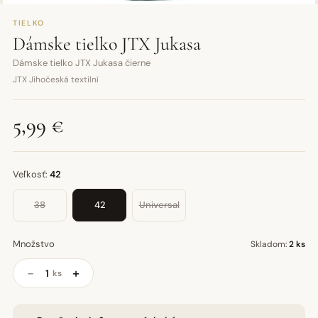
TIELKO
Dámske tielko JTX Jukasa
Dámske tielko JTX Jukasa čierne
JTX Jihočeská textilní
5,99 €
Veľkosť:
42
38
42
Universal
Množstvo
Skladom:
2 ks
−
+
ks