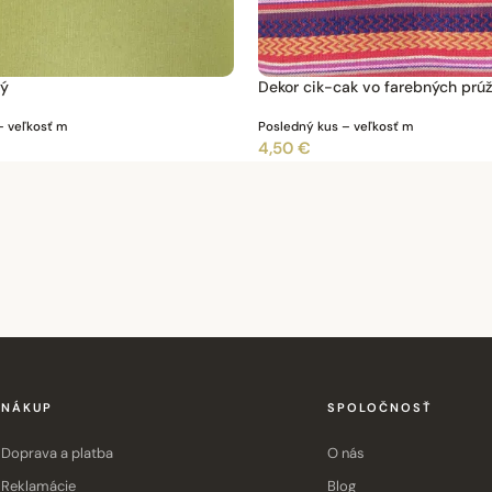
vý
Dekor cik-cak vo farebných prú
– veľkosť m
Posledný kus – veľkosť m
4,50 €
NÁKUP
SPOLOČNOSŤ
Doprava a platba
O nás
Reklamácie
Blog