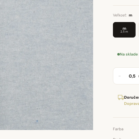
Veľkosť:
m
m
2,5 m
Na sklade
−
Doručen
Doprava
Farba