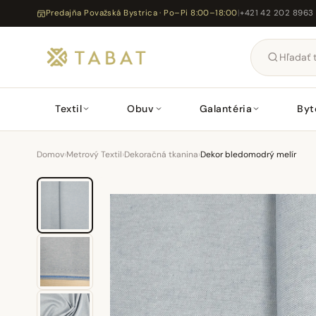
Predajňa Považská Bystrica · Po–Pi 8:00–18:00
|
+421 42 202 8963
Textil
Obuv
Galantéria
Byt
Domov
›
Metrový Textil
›
Dekoračná tkanina
›
Dekor bledomodrý melír