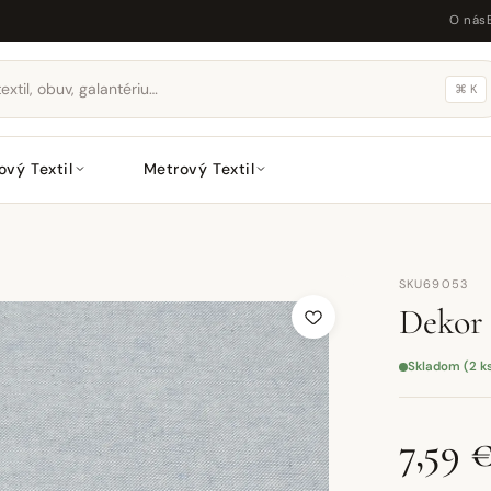
O nás
⌘ K
ový Textil
Metrový Textil
SKU69053
Dekor 
Skladom (2 k
7,59 