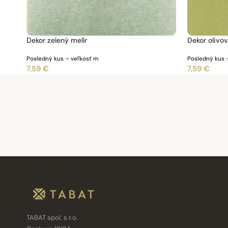
Dekor zelený melír
Dekor olivo
Posledný kus – veľkosť m
Posledný kus 
7,59 €
7,59 €
TABAT spol. s r.o.