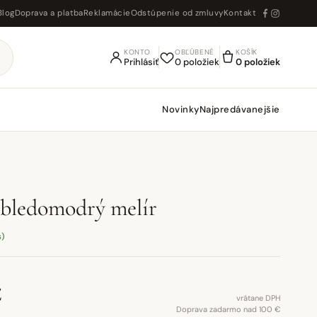
Blog
Doprava a platba
Reklamácie
Odstúpenie od zmluvy
Kontakt
KONTO
OBĽÚBENÉ
KOŠÍK
Prihlásiť
0 položiek
0 položiek
Novinky
Najpredávanejšie
bledomodrý melír
s)
€
vrátane DPH
Doprava zadarmo nad 100 €