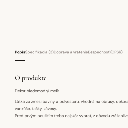
Popis
Špecifikácia
(3)
Doprava a vrátenie
Bezpečnosť (GPSR)
O produkte
Dekor bledomodrý melír
Látka zo zmesi bavlny a polyesteru, vhodná na obrusy, deko
vankúše, tašky, závesy.
Pred prvým použitím treba najskôr vyprať, z dôvodu zrážanlivo