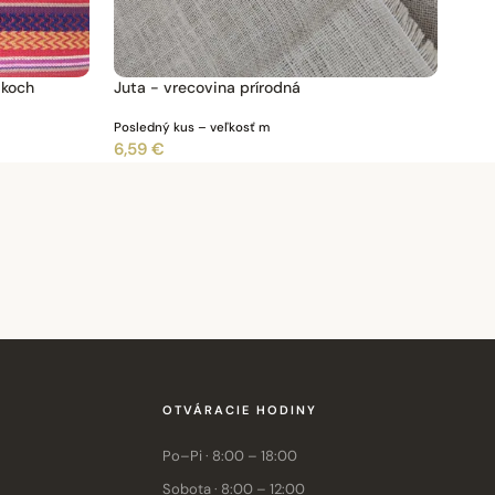
žkoch
Juta - vrecovina prírodná
Posledný kus – veľkosť m
6,59 €
OTVÁRACIE HODINY
Po–Pi · 8:00 – 18:00
Sobota · 8:00 – 12:00