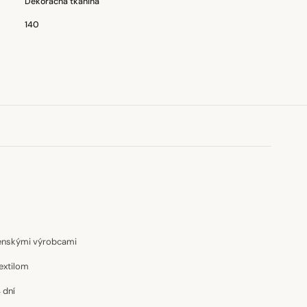
Dekoračná tkanina
140
venskými výrobcami
extilom
 dní