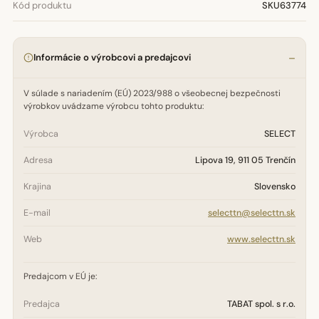
Kód produktu
SKU63774
Informácie o výrobcovi a predajcovi
V súlade s nariadením (EÚ) 2023/988 o všeobecnej bezpečnosti
výrobkov uvádzame výrobcu tohto produktu:
Výrobca
SELECT
Adresa
Lipova 19, 911 05 Trenčín
Krajina
Slovensko
E-mail
selecttn@selecttn.sk
Web
www.selecttn.sk
Predajcom v EÚ je:
Predajca
TABAT spol. s r.o.