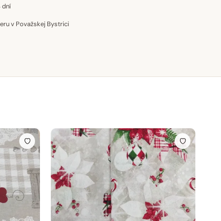
 dní
u v Považskej Bystrici