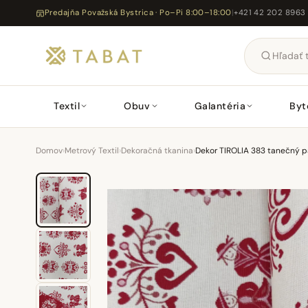
Predajňa Považská Bystrica · Po–Pi 8:00–18:00
|
+421 42 202 8963
Textil
Obuv
Galantéria
Byt
Domov
›
Metrový Textil
›
Dekoračná tkanina
›
Dekor TIROLIA 383 tanečný p