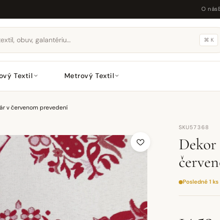
O nás
⌘ K
ový Textil
Metrový Textil
ár v červenom prevedení
SKU57368
Dekor 
červen
Posledné 1 ks