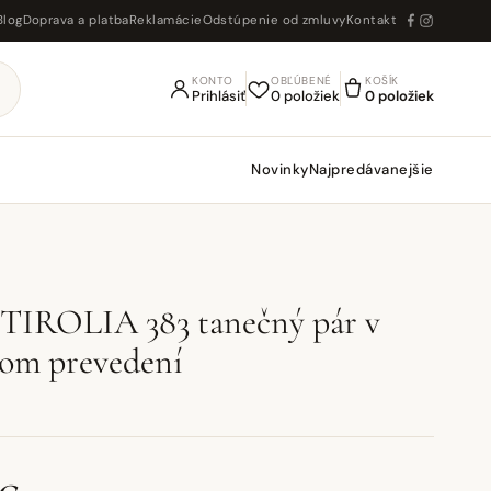
Blog
Doprava a platba
Reklamácie
Odstúpenie od zmluvy
Kontakt
KONTO
OBĽÚBENÉ
KOŠÍK
Prihlásiť
0 položiek
0 položiek
Novinky
Najpredávanejšie
TIROLIA 383 tanečný pár v
om prevedení