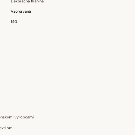
Dekoračná tkanina
Vzororvaná
140
venskými výrobcami
extilom