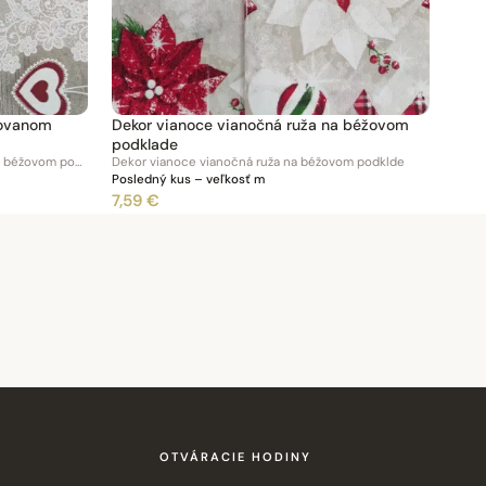
rovanom
Dekor vianoce vianočná ruža na béžovom
podklade
Dekor bordové srdiečka na vzorovanom béžovom podklade
Dekor vianoce vianočná ruža na béžovom podklde
Posledný kus – veľkosť m
7,59 €
OTVÁRACIE HODINY