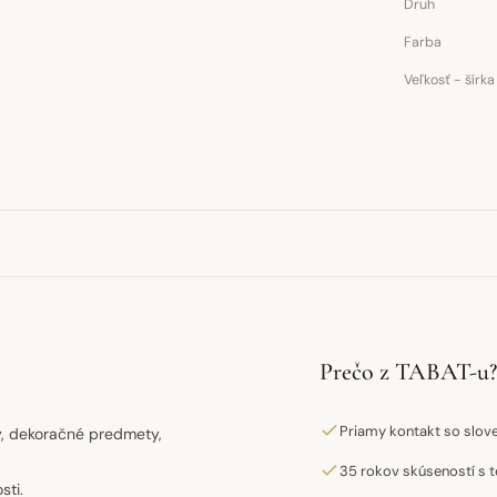
Druh
Farba
Veľkosť - šírka
Prečo z TABAT-u?
Priamy kontakt so slo
sy, dekoračné predmety,
35 rokov skúseností s t
sti.