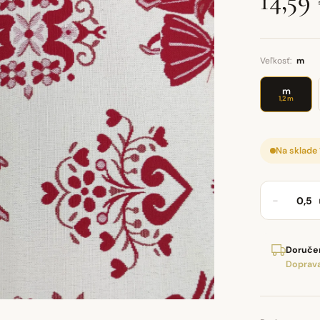
14,59
Veľkosť:
m
m
1,2 m
Na sklade
−
Doručen
Doprava