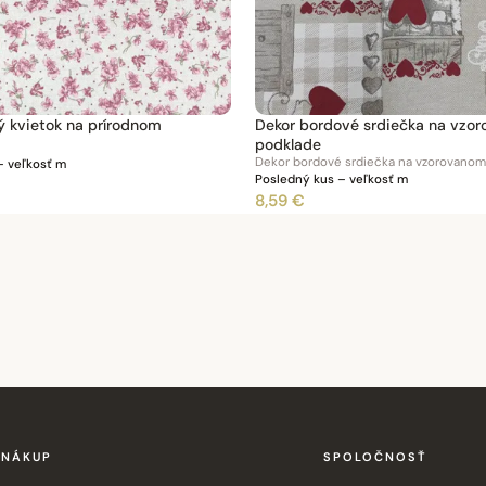
ý kvietok na prírodnom
Dekor bordové srdiečka na vzo
podklade
– veľkosť m
Posledný kus – veľkosť m
8,59 €
NÁKUP
SPOLOČNOSŤ