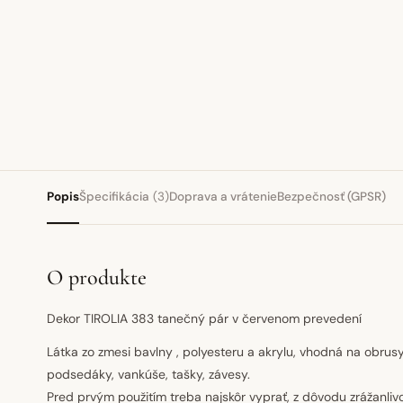
Popis
Špecifikácia
(3)
Doprava a vrátenie
Bezpečnosť (GPSR)
O produkte
Dekor TIROLIA 383 tanečný pár v červenom prevedení
Látka zo zmesi bavlny , polyesteru a akrylu, vhodná na obru
podsedáky, vankúše, tašky, závesy.
Pred prvým použitím treba najskôr vyprať, z dôvodu zrážanlivo