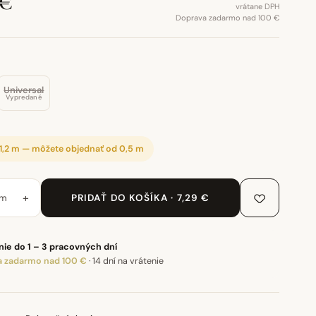
 €
vrátane DPH
Doprava zadarmo nad 100 €
Universal
Vypredané
 1,2 m — môžete objednať od 0,5 m
+
m
PRIDAŤ DO KOŠÍKA · 7,29 €
ie do 1 – 3 pracovných dní
 zadarmo nad 100 €
·
14 dní na vrátenie