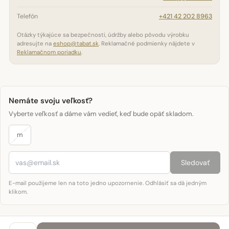
Telefón
+421 42 202 8963
Otázky týkajúce sa bezpečnosti, údržby alebo pôvodu výrobku
adresujte na
eshop@tabat.sk
. Reklamačné podmienky nájdete v
Reklamačnom poriadku
.
Nemáte svoju veľkosť?
Vyberte veľkosť a dáme vám vedieť, keď bude opäť skladom.
m
Sledovať
E-mail použijeme len na toto jedno upozornenie. Odhlásiť sa dá jedným
klikom.