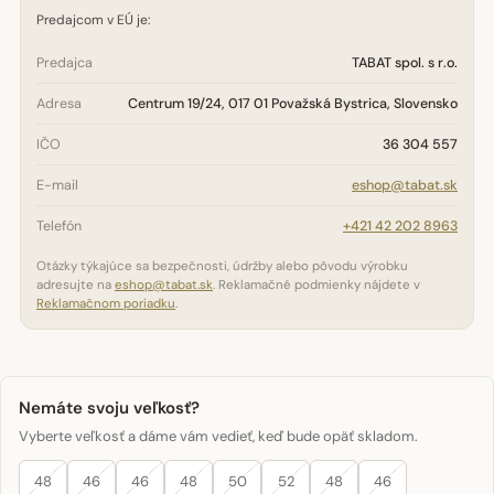
Predajcom v EÚ je:
Predajca
TABAT spol. s r.o.
Adresa
Centrum 19/24, 017 01 Považská Bystrica, Slovensko
IČO
36 304 557
E-mail
eshop@tabat.sk
Telefón
+421 42 202 8963
Otázky týkajúce sa bezpečnosti, údržby alebo pôvodu výrobku
adresujte na
eshop@tabat.sk
. Reklamačné podmienky nájdete v
Reklamačnom poriadku
.
Nemáte svoju veľkosť?
Vyberte veľkosť a dáme vám vedieť, keď bude opäť skladom.
48
46
46
48
50
52
48
46