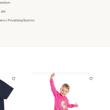
extilom
 dní
u v Považskej Bystrici