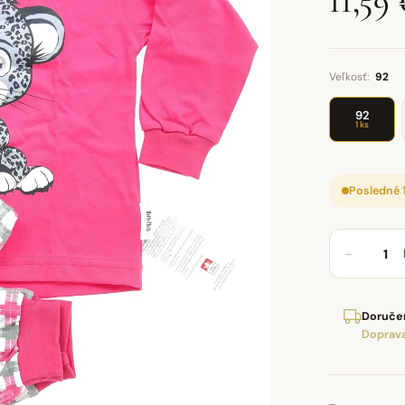
11,59 
Veľkosť:
92
92
1 ks
Posledné 
−
Doručen
Doprava