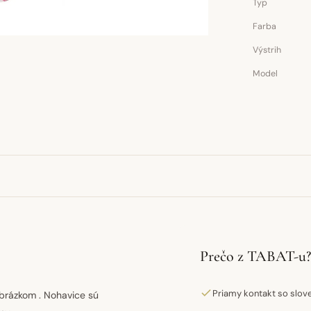
Typ
Farba
Výstrih
Model
Prečo z TABAT-u?
Priamy kontakt so slo
obrázkom . Nohavice sú