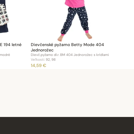
 194 letné
Dievčenské pyžamo Betty Mode 404
Jednorožec
.modré
Dievč.pyžamo dl.r. BM 404 Jednorožec s krídlami
Veľkosti:
92, 98
14,59 €