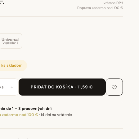
€
vrátane DPH
Doprava zadarmo nad 100 €
Universal
Vypredané
1 ks skladom
+
ks
PRIDAŤ DO KOŠÍKA · 11,59 €
ie do 1 – 3 pracovných dní
 zadarmo nad 100 €
·
14 dní na vrátenie