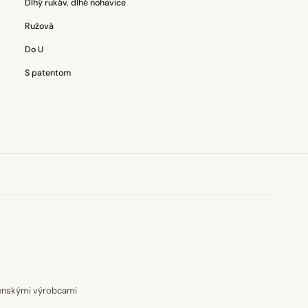
Dlhý rukáv, dlhé nohavice
Ružová
Do U
S patentom
venskými výrobcami