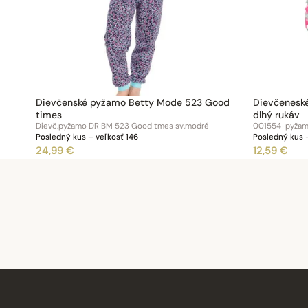
Dievčenské pyžamo Betty Mode 523 Good
Dievčenesk
times
dlhý rukáv
Dievč.pyžamo DR BM 523 Good tmes sv.modré
001554-pyžamo
Posledný kus – veľkosť 146
Posledný kus –
24,99 €
12,59 €