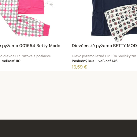
é pyžamo 001554 Betty Mode
Dievčenské pyžamo BETTY MODE
 dievča DR-ružové s potlačou
Dievč.pyžamo letné BM 194 Sovičky tm
 veľkosť 110
Posledný kus – veľkosť 146
16,59 €