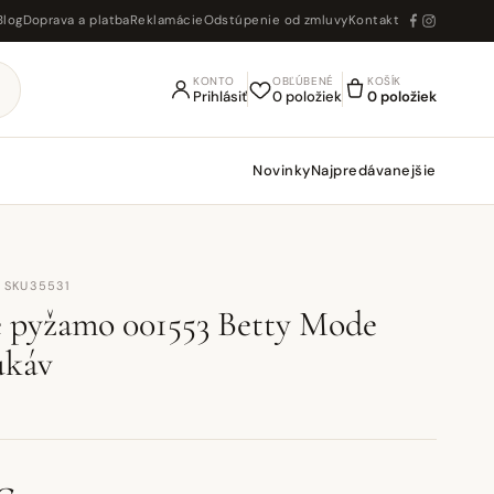
Blog
Doprava a platba
Reklamácie
Odstúpenie od zmluvy
Kontakt
KONTO
OBĽÚBENÉ
KOŠÍK
Prihlásiť
0 položiek
0 položiek
Novinky
Najpredávanejšie
· SKU35531
 pyžamo 001553 Betty Mode
ukáv