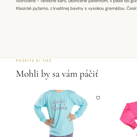
vzorované - farebné káro, ukončené patentom, v páse do gu
Klasické pyžamo, z kvalitnej bavlny s vysokou gramážou. Čes
POZRITE SI TIEŽ
Mohli by sa vám páčiť