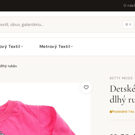
O nás
⌘ K
ový Textil
Metrový Textil
lhý rukáv
BETTY MODE 
Detské
dlhý r
Posledné 1 ks