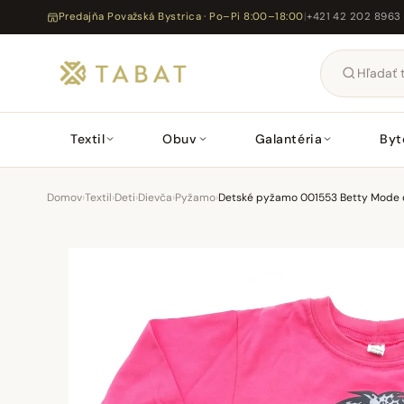
Predajňa Považská Bystrica · Po–Pi 8:00–18:00
|
+421 42 202 8963
Textil
Obuv
Galantéria
Byt
Domov
›
Textil
›
Deti
›
Dievča
›
Pyžamo
›
Detské pyžamo 001553 Betty Mode d