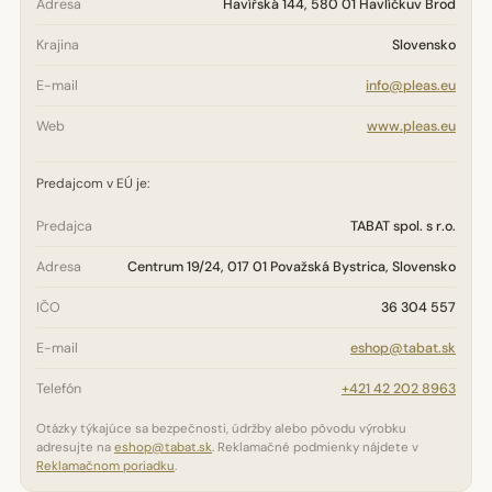
Adresa
Havířská 144, 580 01 Havlíčkuv Brod
Krajina
Slovensko
E-mail
info@pleas.eu
Web
www.pleas.eu
Predajcom v EÚ je:
Predajca
TABAT spol. s r.o.
Adresa
Centrum 19/24, 017 01 Považská Bystrica, Slovensko
IČO
36 304 557
E-mail
eshop@tabat.sk
Telefón
+421 42 202 8963
Otázky týkajúce sa bezpečnosti, údržby alebo pôvodu výrobku
adresujte na
eshop@tabat.sk
. Reklamačné podmienky nájdete v
Reklamačnom poriadku
.