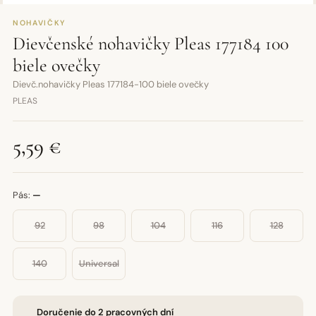
NOHAVIČKY
Dievčenské nohavičky Pleas 177184 100
biele ovečky
Dievč.nohavičky Pleas 177184-100 biele ovečky
PLEAS
5,59 €
Pás:
—
92
98
104
116
128
140
Universal
Doručenie do 2 pracovných dní