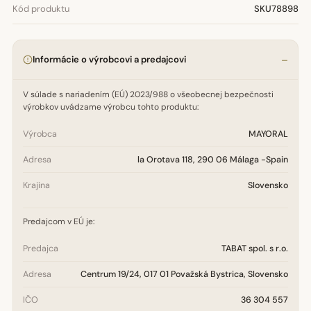
Kód produktu
SKU78898
Informácie o výrobcovi a predajcovi
V súlade s nariadením (EÚ) 2023/988 o všeobecnej bezpečnosti
výrobkov uvádzame výrobcu tohto produktu:
Výrobca
MAYORAL
Adresa
la Orotava 118, 290 06 Málaga -Spain
Krajina
Slovensko
Predajcom v EÚ je:
Predajca
TABAT spol. s r.o.
Adresa
Centrum 19/24, 017 01 Považská Bystrica, Slovensko
IČO
36 304 557