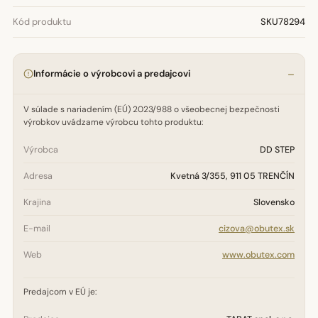
Kód produktu
SKU78294
Informácie o výrobcovi a predajcovi
V súlade s nariadením (EÚ) 2023/988 o všeobecnej bezpečnosti
výrobkov uvádzame výrobcu tohto produktu:
Výrobca
DD STEP
Adresa
Kvetná 3/355, 911 05 TRENČÍN
Krajina
Slovensko
E-mail
cizova@obutex.sk
Web
www.obutex.com
Predajcom v EÚ je: