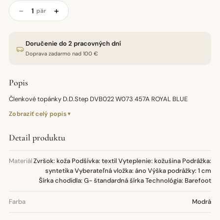
−
+
pár
Doručenie do 2 pracovných dní
Doprava zadarmo nad 100 €
Popis
Členkové topánky D.D.Step DVB022 W073 457A ROYAL BLUE
Zobraziť celý popis
Detail produktu
Materiál
Zvršok: koža Podšívka: textil Vyteplenie: kožušina Podrážka:
syntetika Vyberateľná vložka: áno Výška podrážky: 1 cm
Šírka chodidla: G- štandardná šírka Technológia: Barefoot
Farba
Modrá