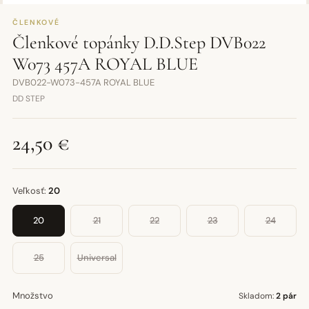
ČLENKOVÉ
Členkové topánky D.D.Step DVB022
W073 457A ROYAL BLUE
DVB022-W073-457A ROYAL BLUE
DD STEP
24,50 €
Veľkosť:
20
20
21
22
23
24
25
Universal
Množstvo
Skladom:
2 pár