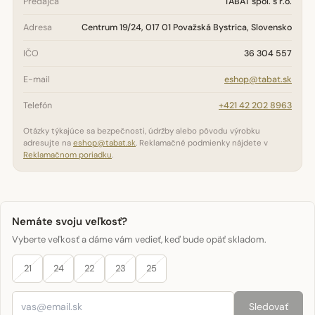
Predajca
TABAT spol. s r.o.
Adresa
Centrum 19/24, 017 01 Považská Bystrica, Slovensko
IČO
36 304 557
E-mail
eshop@tabat.sk
Telefón
+421 42 202 8963
Otázky týkajúce sa bezpečnosti, údržby alebo pôvodu výrobku
adresujte na
eshop@tabat.sk
. Reklamačné podmienky nájdete v
Reklamačnom poriadku
.
Nemáte svoju veľkosť?
Vyberte veľkosť a dáme vám vedieť, keď bude opäť skladom.
21
24
22
23
25
Sledovať