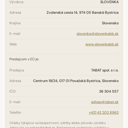
Výrobca
SLOVENKA
Adresa
Zvolenská cesta 14, 974 05 Banská Bystrica
Krajina
Slovensko
E-mail
slovenka@slovenkabb.sk
Web
www.slovenkabb.sk
Predajcom v EÚ je:
Predajca
TABAT spol. s r.o.
Adresa
Centrum 19/24, 017 01 Považská Bystrica, Slovensko
IČO
36 304 557
E-mail
eshop@tabat.sk
Telefón
+421 42 202 8963
Otázky týkajúce sa bezpečnosti, údržby alebo pôvodu výrobku
adresujte na
eshop@tabat.sk
. Reklamačné podmienky nájdete v