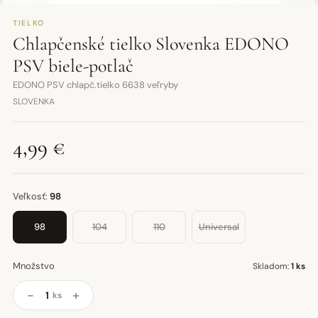
TIELKO
Chlapčenské tielko Slovenka EDONO
PSV biele-potlač
EDONO PSV chlapč.tielko 6638 veľryby
SLOVENKA
4,99 €
Veľkosť:
98
98
104
110
Universal
Množstvo
Skladom:
1 ks
−
+
ks