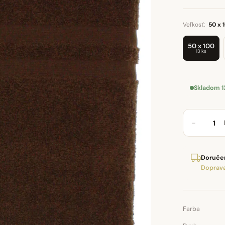
Veľkosť:
50 x 
50 x 100
13 ks
Skladom 1
−
Doručen
Doprava
Farba