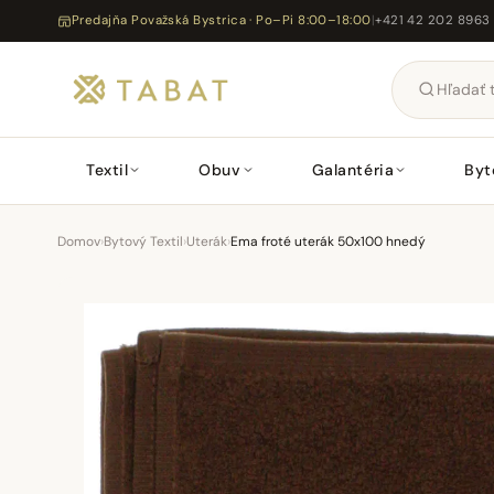
Predajňa Považská Bystrica · Po–Pi 8:00–18:00
|
+421 42 202 8963
Textil
Obuv
Galantéria
Byt
Domov
›
Bytový Textil
›
Uterák
›
Ema froté uterák 50x100 hnedý