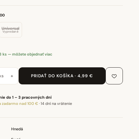
100
Universal
Vypredané
3 ks — môžete objednať viac
+
ks
PRIDAŤ DO KOŠÍKA · 4,99 €
ie do 1 – 3 pracovných dní
 zadarmo nad 100 €
·
14 dní na vrátenie
Hnedá