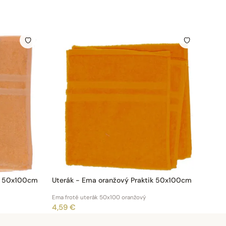
ik 50x100cm
Uterák - Ema oranžový Praktik 50x100cm
Ema froté uterák 50x100 oranžový
4,59 €