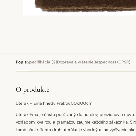
Popis
Špecifikácia
(2)
Doprava a vrátenie
Bezpečnosť (GPSR)
O produkte
Uterák - Ema hnedý Praktik 50x100cm
Uterák Ema je často používaný do hotelov, penziónov a ubyt
vzhľadom, kvalitou a gramážou zaujme každého zákazníka. Šir
kombinácie. Tento druh uteráka je vhodný aj na vyšívanie ak