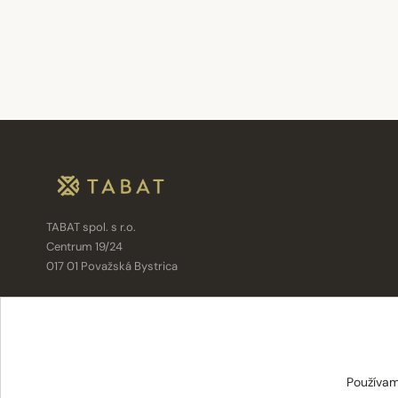
TABAT spol. s r.o.
Centrum 19/24
017 01 Považská Bystrica
info@tabat.sk
·
eshop@tabat.sk
+421 42 202 8963
·
+421 42 432 6230
Používam