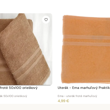
froté 50x100 orieškový
Uterák - Ema marhuľový Prakt
rák 50x100 orieškový
Ema - uterák froté marhuľový
4,99 €