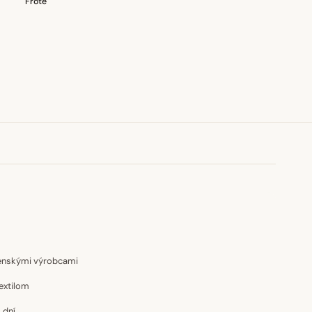
Froté
venskými výrobcami
extilom
 dní