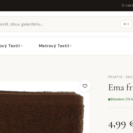
O nás
⌘ K
ový Textil
Metrový Textil
PRAKTIK · SK
Ema fr
Skladom (13 k
4,99 