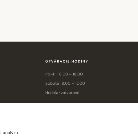
OTVÁRACIE HODINY
Po–Pi · 8:00 – 18:00
Sobota · 8:00 – 12:00
Nedeľa · zatvorené
E-shop: Po–Pi · 8:00 – 15:30
ú analýzu