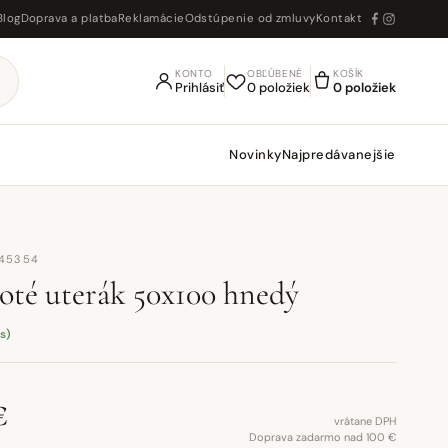
Blog
Doprava a platba
Reklamácie
Odstúpenie od zmluvy
Kontakt
KONTO
OBĽÚBENÉ
KOŠÍK
Prihlásiť
0 položiek
0 položiek
Novinky
Najpredávanejšie
U45354
oté uterák 50x100 hnedý
s)
€
vrátane DPH
Doprava zadarmo nad 100 €