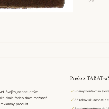
Druh
Prečo z TABAT-u?
Priamy kontakt so slo
ovní. Svojím jednoduchým
oká škála farieb dáva možnosť
35 rokov skúseností s t
o reklamný produkt.
Bezplatné vrátenie do 14