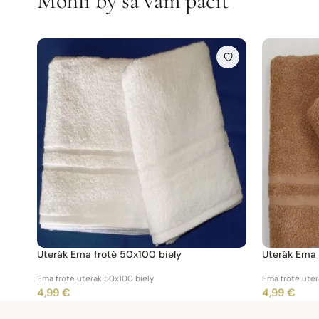
Mohli by sa vám páčiť
Uterák Ema froté 50x100 biely
Uterák Ema 
Ema froté uterák 50x100 biely
Ema froté ute
4,99 €
4,99 €