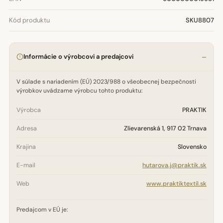
Kód produktu
SKU8807
Informácie o výrobcovi a predajcovi
V súlade s nariadením (EÚ) 2023/988 o všeobecnej bezpečnosti
výrobkov uvádzame výrobcu tohto produktu:
Výrobca
PRAKTIK
Adresa
Zlievarenská 1, 917 02 Trnava
Krajina
Slovensko
E-mail
hutarova.j@praktik.sk
Web
www.praktiktextil.sk
Predajcom v EÚ je: