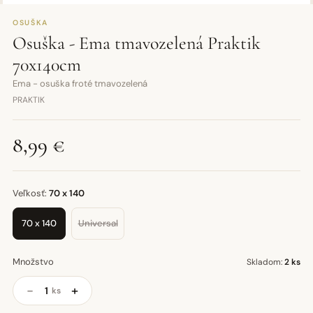
OSUŠKA
Osuška - Ema tmavozelená Praktik
70x140cm
Ema - osuška froté tmavozelená
PRAKTIK
8,99 €
Veľkosť:
70 x 140
70 x 140
Universal
Množstvo
Skladom:
2 ks
−
+
ks