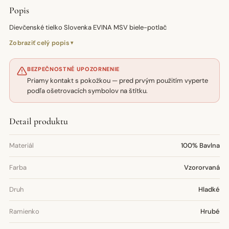
Popis
Dievčenské tielko Slovenka EVINA MSV biele-potlač
Zobraziť celý popis
BEZPEČNOSTNÉ UPOZORNENIE
Priamy kontakt s pokožkou — pred prvým použitím vyperte
podľa ošetrovacích symbolov na štítku.
Detail produktu
Materiál
100% Bavlna
Farba
Vzororvaná
Druh
Hladké
Ramienko
Hrubé