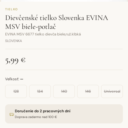
TIELKO
Dievčenské tielko Slovenka EVINA
MSV biele-potlač
EVINA MSV 6677 tielko dievča biele,ruž.klbká
SLOVENKA
5,99 €
Veľkosť:
—
128
134
140
146
Universal
Doručenie do 2 pracovných dní
Doprava zadarmo nad 100 €