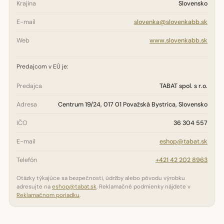
Krajina
Slovensko
E-mail
slovenka@slovenkabb.sk
Web
www.slovenkabb.sk
Predajcom v EÚ je:
Predajca
TABAT spol. s r.o.
Adresa
Centrum 19/24, 017 01 Považská Bystrica, Slovensko
IČO
36 304 557
E-mail
eshop@tabat.sk
Telefón
+421 42 202 8963
Otázky týkajúce sa bezpečnosti, údržby alebo pôvodu výrobku
adresujte na
eshop@tabat.sk
. Reklamačné podmienky nájdete v
Reklamačnom poriadku
.