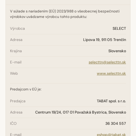
V súlade s nariadením (EÚ) 2023/988 o všeobecnej bezpečnosti
výrobkov uvádzame výrobcu tohto produktu:
Výrobca
SELECT
Adresa
Lipova 19, 911 05 Trenčín
Krajina
Slovensko
E-mail
selecttn@selecttn.sk
Web
www.selecttn.sk
Predajcom v EÚ je:
Predajca
TABAT spol. s r.o.
Adresa
Centrum 19/24, 017 01 Považská Bystrica, Slovensko
IČO
36 304 557
E-mail
eshop@tabat.sk