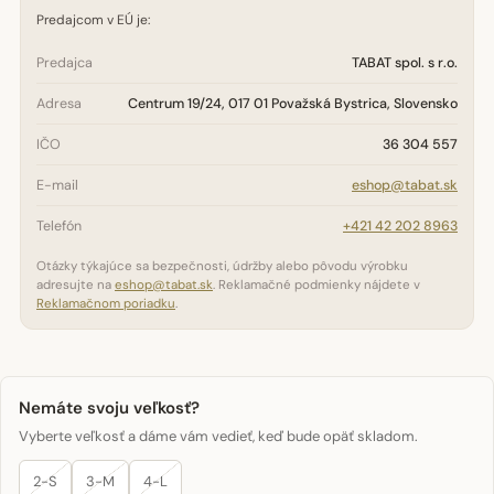
Predajcom v EÚ je:
Predajca
TABAT spol. s r.o.
Adresa
Centrum 19/24, 017 01 Považská Bystrica, Slovensko
IČO
36 304 557
E-mail
eshop@tabat.sk
Telefón
+421 42 202 8963
Otázky týkajúce sa bezpečnosti, údržby alebo pôvodu výrobku
adresujte na
eshop@tabat.sk
. Reklamačné podmienky nájdete v
Reklamačnom poriadku
.
Nemáte svoju veľkosť?
Vyberte veľkosť a dáme vám vedieť, keď bude opäť skladom.
2-S
3-M
4-L