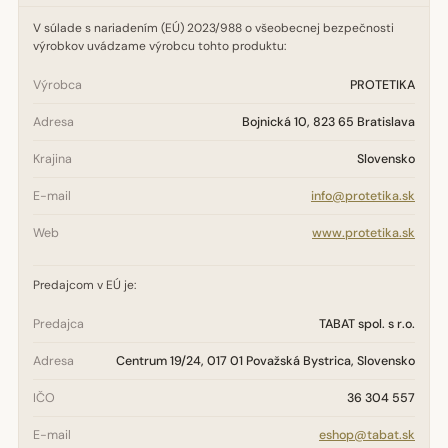
V súlade s nariadením (EÚ) 2023/988 o všeobecnej bezpečnosti
výrobkov uvádzame výrobcu tohto produktu:
Výrobca
PROTETIKA
Adresa
Bojnická 10, 823 65 Bratislava
Krajina
Slovensko
E-mail
info@protetika.sk
Web
www.protetika.sk
Predajcom v EÚ je:
Predajca
TABAT spol. s r.o.
Adresa
Centrum 19/24, 017 01 Považská Bystrica, Slovensko
IČO
36 304 557
E-mail
eshop@tabat.sk