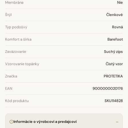
Membrána
Nie
Štýl
Členkové
Typ podošvy
Rovná
Komfort a šírka
Barefoot
Zaväzovanie
Suchý zips
Vzorovanie topánky
Čistý vzor
Značka
PROTETIKA
EAN
9000000020176
Kód produktu
SKU114828
Informácie o výrobcovi a predajcovi