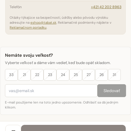
Telefón
+421 42 202 8963
Otázky týkajúce sa bezpečnosti, údržby alebo pôvodu výrobku
adresujte na
eshop@tabat.sk
. Reklamačné podmienky nájdete v
Reklamačnom poriadku
.
Nemáte svoju veľkosť?
Vyberte veľkosť a dáme vám vedieť, keď bude opäť skladom.
33
21
22
23
24
25
27
26
31
Sledovať
E-mail použijeme len na toto jedno upozornenie. Odhlásiť sa dá jedným
klikom.