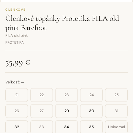
ČLENKOVÉ
Členkové topánky Protetika FILA old
pink Barefoot
FILA old pink
PROTETIKA
55,99 €
Veľkosť:
—
21
22
23
24
25
26
27
29
30
31
32
33
34
35
Universal