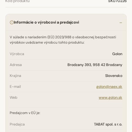
Kód produktu
SKU70226
Informácie o výrobcovi a predajcovi
V súlade s nariadením (EÚ) 2023/988 o všeobecnej bezpečnosti
výrobkov uvádzame výrobcu tohto produktu:
Výrobca
Golon
Adresa
Brodzany 393, 958 42 Brodzany
Krajina
Slovensko
E-mail
golon@naex.sk
Web
www.golon.sk
Predajcom v EÚ je:
Predajca
TABAT spol. s r.o.