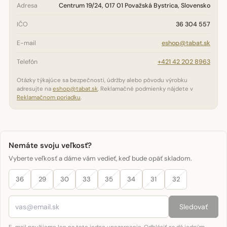
Adresa
Centrum 19/24, 017 01 Považská Bystrica, Slovensko
IČO
36 304 557
E-mail
eshop@tabat.sk
Telefón
+421 42 202 8963
Otázky týkajúce sa bezpečnosti, údržby alebo pôvodu výrobku
adresujte na
eshop@tabat.sk
. Reklamačné podmienky nájdete v
Reklamačnom poriadku
.
Nemáte svoju veľkosť?
Vyberte veľkosť a dáme vám vedieť, keď bude opäť skladom.
36
29
30
33
35
34
31
32
Sledovať