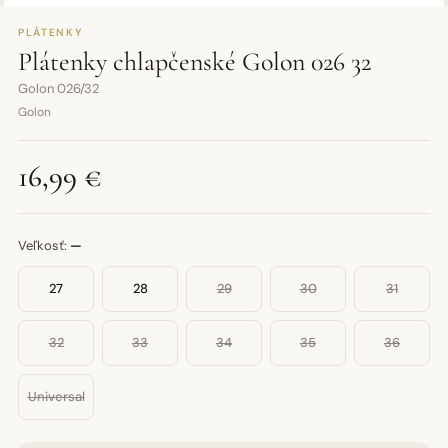
PLÁTENKY
Plátenky chlapčenské Golon 026 32
Golon 026/32
Golon
16,99 €
Veľkosť:
—
27
28
29
30
31
32
33
34
35
36
Universal