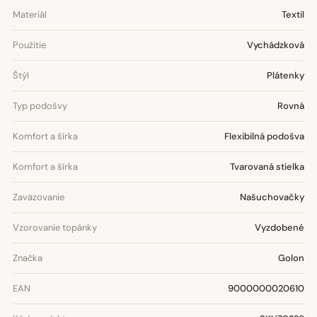
Materiál
Textil
Použitie
Vychádzková
Štýl
Plátenky
Typ podošvy
Rovná
Komfort a šírka
Flexibilná podošva
Komfort a šírka
Tvarovaná stielka
Zaväzovanie
Našuchovačky
Vzorovanie topánky
Vyzdobené
Značka
Golon
EAN
9000000020610