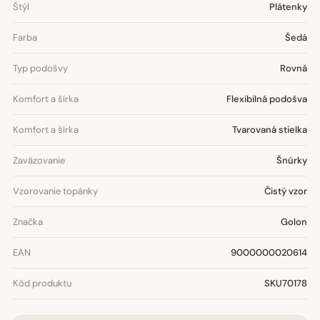
Štýl
Plátenky
Farba
Šedá
Typ podošvy
Rovná
Komfort a šírka
Flexibilná podošva
Komfort a šírka
Tvarovaná stielka
Zaväzovanie
Šnúrky
Vzorovanie topánky
Čistý vzor
Značka
Golon
EAN
9000000020614
Kód produktu
SKU70178