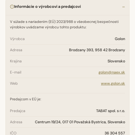
Informácie o výrobcovi a predajcovi
V súlade s nariadením (EÚ) 2023/988 o všeobecnej bezpečnosti
výrobkov uvádzame výrobcu tohto produktu:
Výrobca
Golon
Adresa
Brodzany 393, 958 42 Brodzany
Krajina
Slovensko
E-mail
golon@naex.sk
Web
www.golon.sk
Predajcom v EÚ je:
Predajca
TABAT spol. s r.o.
Adresa
Centrum 19/24, 017 01 Považská Bystrica, Slovensko
IČO
36 304 557