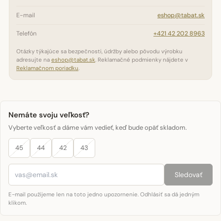
E-mail
eshop@tabat.sk
Telefón
+421 42 202 8963
Otázky týkajúce sa bezpečnosti, údržby alebo pôvodu výrobku
adresujte na
eshop@tabat.sk
. Reklamačné podmienky nájdete v
Reklamačnom poriadku
.
Nemáte svoju veľkosť?
Vyberte veľkosť a dáme vám vedieť, keď bude opäť skladom.
45
44
42
43
Sledovať
E-mail použijeme len na toto jedno upozornenie. Odhlásiť sa dá jedným
klikom.