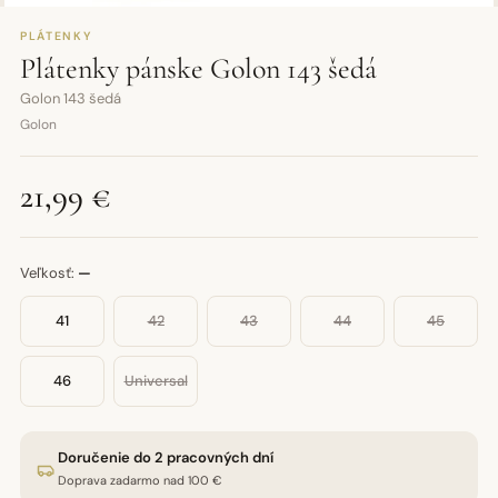
PLÁTENKY
Plátenky pánske Golon 143 šedá
Golon 143 šedá
Golon
21,99 €
Veľkosť:
—
41
42
43
44
45
46
Universal
Doručenie do 2 pracovných dní
Doprava zadarmo nad 100 €