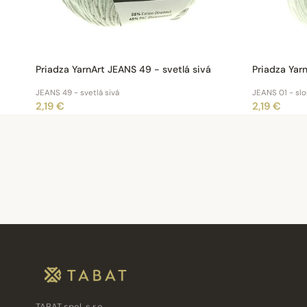
Priadza YarnArt JEANS 49 - svetlá sivá
Priadza Yar
JEANS 49 - svetlá sivá
JEANS 01 - slo
2,19 €
2,19 €
TABAT spol. s r.o.