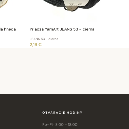
tlá hnedá
Priadza YarnArt JEANS 53 - čierna
JEANS 53 - čierna
2,19 €
OTVÁRACIE HODINY
Po–Pi · 8:00 – 18:00