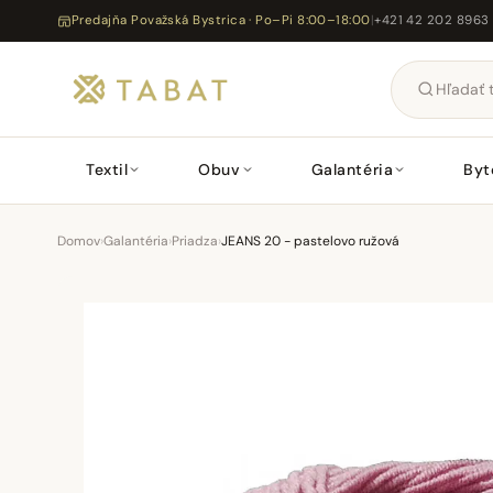
Predajňa Považská Bystrica · Po–Pi 8:00–18:00
|
+421 42 202 8963
Textil
Obuv
Galantéria
Byt
Domov
›
Galantéria
›
Priadza
›
JEANS 20 - pastelovo ružová