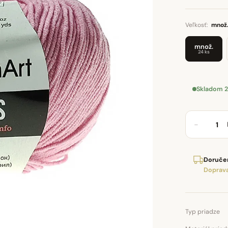
Veľkosť:
množ
množ.
24 ks
Skladom 2
−
Doručen
Doprava
Typ priadze