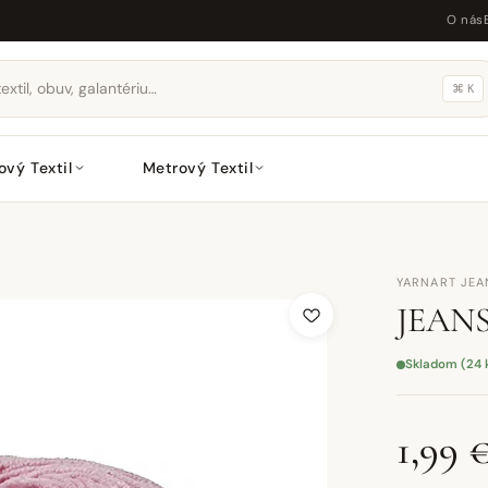
O nás
⌘ K
ový Textil
Metrový Textil
YARNART JEA
JEANS 
Skladom (24 
1,99 