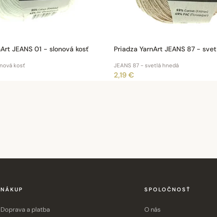
nArt JEANS 01 - slonová kosť
Priadza YarnArt JEANS 87 - sve
nová kosť
JEANS 87 - svetlá hnedá
2,19 €
NÁKUP
SPOLOČNOSŤ
Doprava a platba
O nás