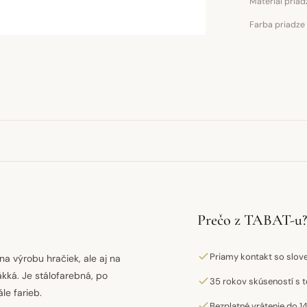
Materiál priad
Farba priadze
Prečo z TABAT-u?
Priamy kontakt so slo
na výrobu hračiek, ale aj na
äkká. Je stálofarebná, po
35 rokov skúseností s t
le farieb.
Bezplatné vrátenie do 14