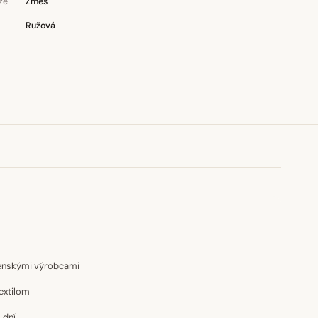
ze
Zmes
Ružová
venskými výrobcami
extilom
 dní