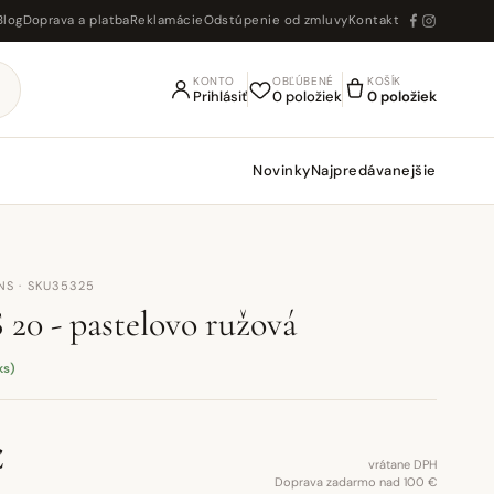
Blog
Doprava a platba
Reklamácie
Odstúpenie od zmluvy
Kontakt
KONTO
OBĽÚBENÉ
KOŠÍK
Prihlásiť
0 položiek
0 položiek
Novinky
Najpredávanejšie
NS · SKU35325
20 - pastelovo ružová
ks)
€
vrátane DPH
Doprava zadarmo nad 100 €