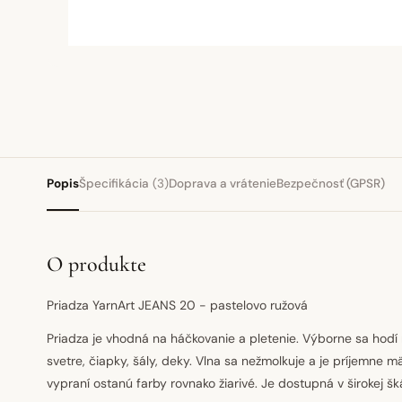
Popis
Špecifikácia
(3)
Doprava a vrátenie
Bezpečnosť (GPSR)
O produkte
Priadza YarnArt JEANS 20 - pastelovo ružová
Priadza je vhodná na háčkovanie a pletenie. Výborne sa hodí 
svetre, čiapky, šály, deky. Vlna sa nežmolkuje a je príjemne m
vypraní ostanú farby rovnako žiarivé. Je dostupná v širokej šká