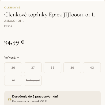
ČLENKOVÉ
Členkové topánky Epica JIJI00011 01 L
JIJI00011 01-L
EPICA
94,99 €
Veľkosť:
—
36
37
38
39
40
41
Universal
Doručenie do 2 pracovných dní
Doprava zadarmo nad 100 €