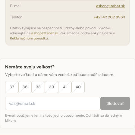
E-mail
eshop@tabat.sk
Telefón
+421 42 202 8963
Otázky týkajúce sa bezpečnosti, údržby alebo pôvodu výrobku
adresujte na
eshop@tabat.sk
. Reklamačné podmienky nájdete v
Reklamačnom poriadku
.
Nemáte svoju veľkosť?
Vyberte veľkosť a dáme vám vedieť, keď bude opäť skladom.
37
36
38
39
41
40
Sledovať
E-mail použijeme len na toto jedno upozornenie. Odhlásiť sa dá jedným
klikom.