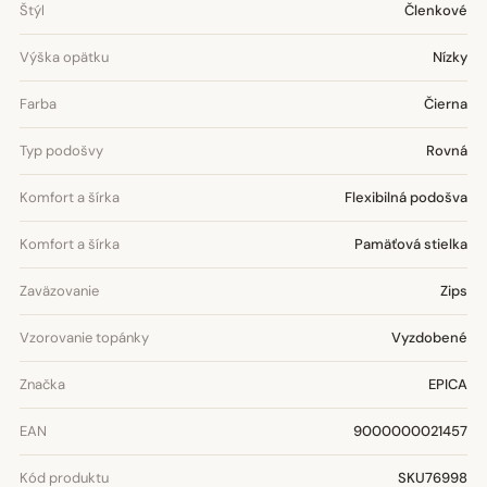
Štýl
Členkové
Výška opätku
Nízky
Farba
Čierna
Typ podošvy
Rovná
Komfort a šírka
Flexibilná podošva
Komfort a šírka
Pamäťová stielka
Zaväzovanie
Zips
Vzorovanie topánky
Vyzdobené
Značka
EPICA
EAN
9000000021457
Kód produktu
SKU76998