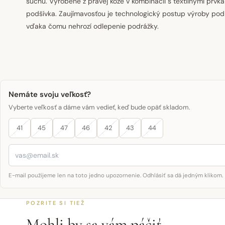
suchu. Vyrobené z pravej kože v kombinácii s textilnými prvkami
podšívka. Zaujímavosťou je technologický postup výroby podr
vďaka čomu nehrozí odlepenie podrážky.
Nemáte svoju veľkosť?
Vyberte veľkosť a dáme vám vedieť, keď bude opäť skladom.
41
45
47
46
42
43
44
E-mail použijeme len na toto jedno upozornenie. Odhlásiť sa dá jedným klikom.
POZRITE SI TIEŽ
Mohli by sa vám páčiť