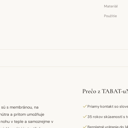
Materiál
Použitie
Prečo z TABAT-u?
Priamy kontakt so slo
y sú s membránou, na
nútra a pritom umožňuje
35 rokov skúseností s t
 nohu v teple a samozrejme v
Bezplatné vrátenie do 14