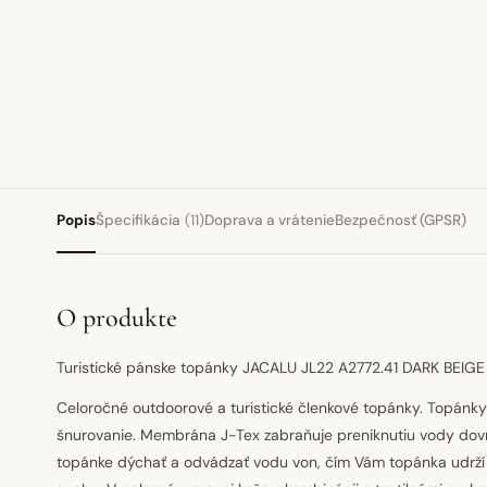
Popis
Špecifikácia
(11)
Doprava a vrátenie
Bezpečnosť (GPSR)
O produkte
Turistické pánske topánky JACALU JL22 A2772.41 DARK BEIGE
Celoročné outdoorové a turistické členkové topánky. Topánk
šnurovanie. Membrána J-Tex zabraňuje preniknutiu vody dov
topánke dýchať a odvádzať vodu von, čím Vám topánka udrží