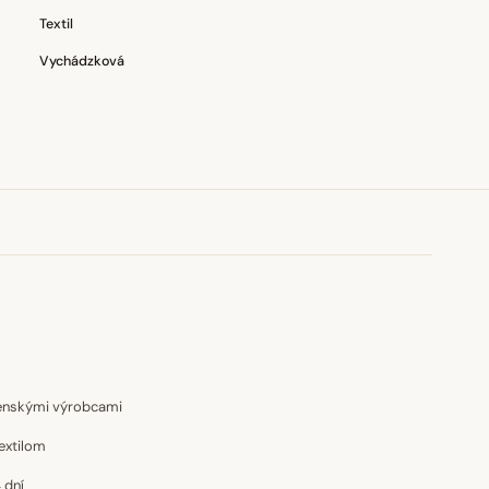
Textil
Vychádzková
venskými výrobcami
extilom
 dní