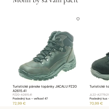
Turistické pánske topánky JACALU PZ20
Turistické 
A2615.41
PZ20-A2615.41
JL22-A2779.2
Posledný kus – veľkosť 47
Posledný kus 
72,99 €
70,99 €