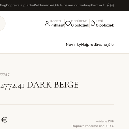
Blog
Doprava a platba
Reklamácie
Odstúpenie od zmluvy
Kontakt
KONTO
OBĽÚBENÉ
KOŠÍK
Prihlásiť
0 položiek
0 položiek
Novinky
Najpredávanejšie
77787
A2772.41 DARK BEIGE
 €
vrátane DPH
Doprava zadarmo nad 100 €