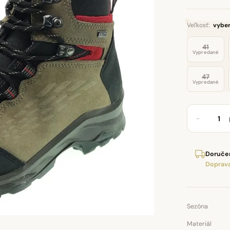
Veľkosť:
vyber
41
Vypredané
47
Vypredané
−
Doručen
Doprava
Sezóna
Materiál