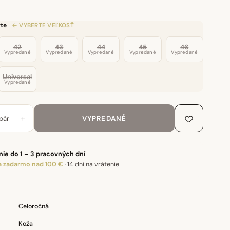
te
← VYBERTE VEĽKOSŤ
42
43
44
45
46
Vypredané
Vypredané
Vypredané
Vypredané
Vypredané
Universal
Vypredané
+
pár
VYPREDANÉ
ie do 1 – 3 pracovných dní
 zadarmo nad 100 €
·
14 dní na vrátenie
Celoročná
Koža