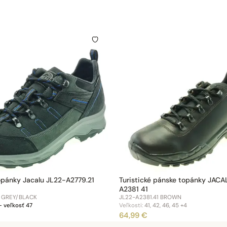
topánky Jacalu JL22-A2779.21
Turistické pánske topánky JACA
A2381 41
1 GREY/BLACK
JL22-A2381.41 BROWN
– veľkosť 47
Veľkosti:
41, 42, 46, 45
+4
64,99 €