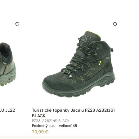
LU JL22
Turistické topánky Jacalu PZ23 A2821z61
BLACK
PZ23-A2821z61 BLACK
Posledný kus – veľkosť 45
73,99 €