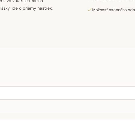
. Vo vnútri je textilná
ážky, ide o priamy nástrek,
Možnosť osobného odber