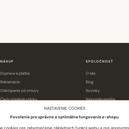
NÁKUP
SPOLOČNOSŤ
Doprava a platba
O nás
Reklamácie
Blog
Odstúpenie od zmluvy
Novinky
Často kladené otázky
Najpredávanejšie
Obchodné podmienky
Kontakt
NASTAVENIE COOKIES
Povolenie pre správne a optimálne fungovanie e-shopu
e cookies pre zabezpečenie základných funkcií webu a pre anonymn