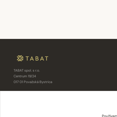
TABAT spol. s r.o.
Centrum 19/24
017 01 Považská Bystrica
info@tabat.sk
·
eshop@tabat.sk
+421 42 202 8963
·
+421 42 432 6230
Používam