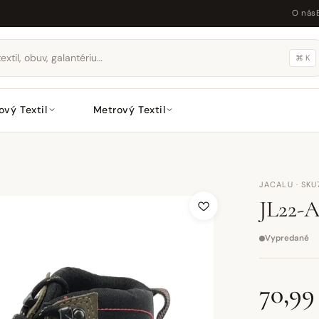
O nás
⌘ K
ový Textil
Metrový Textil
JACALU · SKU
JL22-
Vypredané
70,99