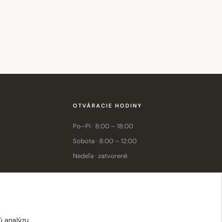
OTVÁRACIE HODINY
Po–Pi · 8:00 – 18:00
Sobota · 8:00 – 12:00
Nedeľa · zatvorené
E-shop: Po–Pi · 8:00 – 15:30
ú analýzu