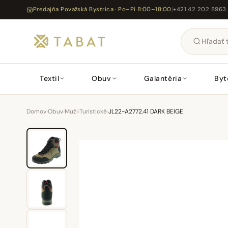
Predajňa Považská Bystrica · Po–Pi 8:00–18:00
|
+421 42 202 8963
Textil
Obuv
Galantéria
Byt
Domov
›
Obuv
›
Muži
›
Turistické
›
JL22-A2772.41 DARK BEIGE